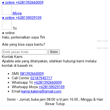
● online
+6281392660009
Moya
● online
+628159029109
Tri
● online
Halo, perkenalkan saya
Tri
baru saja
Ada yang bisa saya bantu?
baru saja
Kirim
Kontak Kami
Apabila ada yang ditanyakan, silahkan hubungi kami melalui
kontak di bawah ini.
SMS
081392660009
Call Center
02187945717
Whatsapp
Tri
+6281392660009
Whatsapp
Moya
+628159029109
Email
kamp.kaleng@gmail.com
Senin - Jumat, buka jam 08.00 s/d jam 16.00 , Minggu & Hari
Besar Tutup