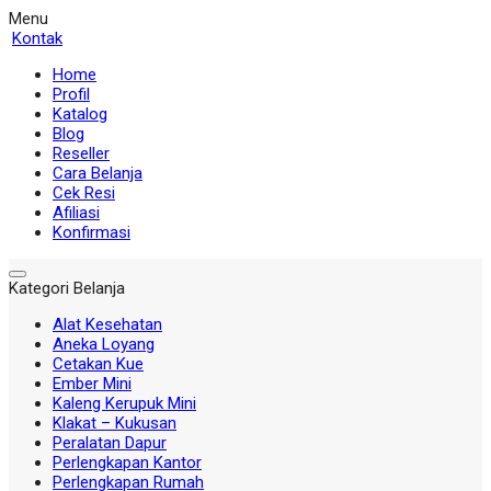
Menu
Kontak
Home
Profil
Katalog
Blog
Reseller
Cara Belanja
Cek Resi
Afiliasi
Konfirmasi
Kategori Belanja
Alat Kesehatan
Aneka Loyang
Cetakan Kue
Ember Mini
Kaleng Kerupuk Mini
Klakat – Kukusan
Peralatan Dapur
Perlengkapan Kantor
Perlengkapan Rumah