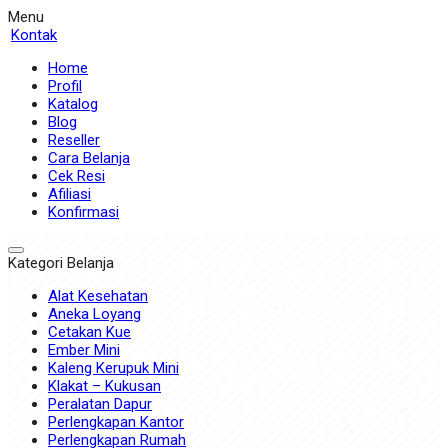
Menu
Kontak
Home
Profil
Katalog
Blog
Reseller
Cara Belanja
Cek Resi
Afiliasi
Konfirmasi
Kategori Belanja
Alat Kesehatan
Aneka Loyang
Cetakan Kue
Ember Mini
Kaleng Kerupuk Mini
Klakat – Kukusan
Peralatan Dapur
Perlengkapan Kantor
Perlengkapan Rumah