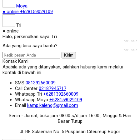
Moya
● online
+628159029109
Tri
● online
Halo, perkenalkan saya
Tri
baru saja
Ada yang bisa saya bantu?
baru saja
Kirim
Kontak Kami
Apabila ada yang ditanyakan, silahkan hubungi kami melalui
kontak di bawah ini.
SMS
081392660009
Call Center
02187945717
Whatsapp
Tri
+6281392660009
Whatsapp
Moya
+628159029109
Email
kamp.kaleng@gmail.com
Senin - Jumat, buka jam 08.00 s/d jam 16.00 , Minggu & Hari
Besar Tutup
Jl. RE Sulaeman No. 5 Puspasari Citeureup Bogor