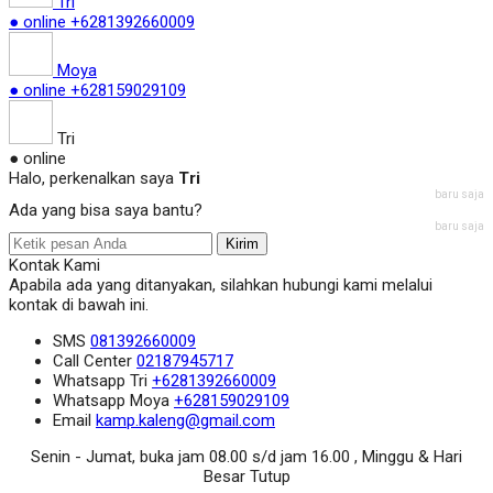
Tri
● online
+6281392660009
Moya
● online
+628159029109
Tri
● online
Halo, perkenalkan saya
Tri
baru saja
Ada yang bisa saya bantu?
baru saja
Kirim
Kontak Kami
Apabila ada yang ditanyakan, silahkan hubungi kami melalui
kontak di bawah ini.
SMS
081392660009
Call Center
02187945717
Whatsapp
Tri
+6281392660009
Whatsapp
Moya
+628159029109
Email
kamp.kaleng@gmail.com
Senin - Jumat, buka jam 08.00 s/d jam 16.00 , Minggu & Hari
Besar Tutup