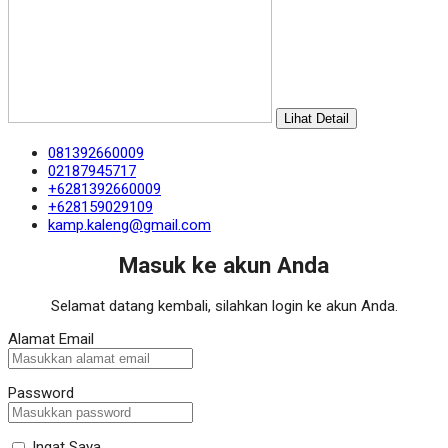
Lihat Detail
081392660009
02187945717
+6281392660009
+628159029109
kamp.kaleng@gmail.com
Masuk ke akun Anda
Selamat datang kembali, silahkan login ke akun Anda.
Alamat Email
Password
Ingat Saya