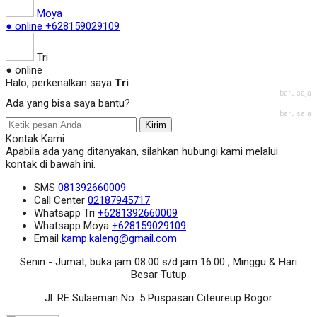
Moya
● online
+628159029109
Tri
● online
Halo, perkenalkan saya
Tri
baru saja
Ada yang bisa saya bantu?
baru saja
Kirim
Kontak Kami
Apabila ada yang ditanyakan, silahkan hubungi kami melalui
kontak di bawah ini.
SMS
081392660009
Call Center
02187945717
Whatsapp
Tri
+6281392660009
Whatsapp
Moya
+628159029109
Email
kamp.kaleng@gmail.com
Senin - Jumat, buka jam 08.00 s/d jam 16.00 , Minggu & Hari
Besar Tutup
Jl. RE Sulaeman No. 5 Puspasari Citeureup Bogor