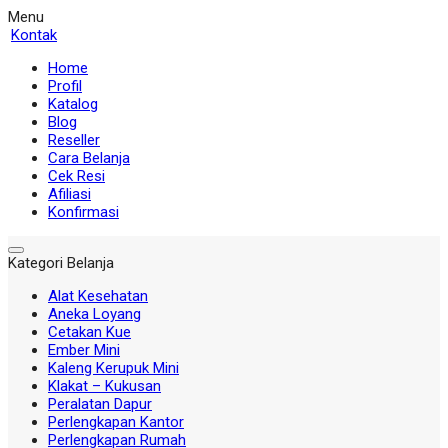
Menu
Kontak
Home
Profil
Katalog
Blog
Reseller
Cara Belanja
Cek Resi
Afiliasi
Konfirmasi
Kategori Belanja
Alat Kesehatan
Aneka Loyang
Cetakan Kue
Ember Mini
Kaleng Kerupuk Mini
Klakat – Kukusan
Peralatan Dapur
Perlengkapan Kantor
Perlengkapan Rumah