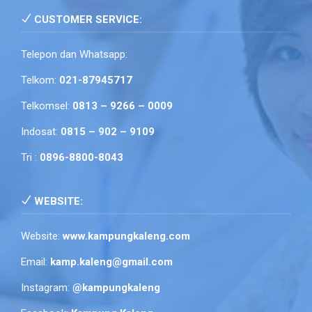
CUSTOMER SERVICE:
Telepon dan Whatsapp:
Telkom:
021-87945717
Telkomsel:
0813 – 9266 – 0009
Indosat:
0815 – 902 – 9109
Tri :
0896-8800-8043
WEBSITE:
Website:
www.kampungkaleng.com
Email:
kamp.kaleng@gmail.com
Instagram:
@kampungkaleng