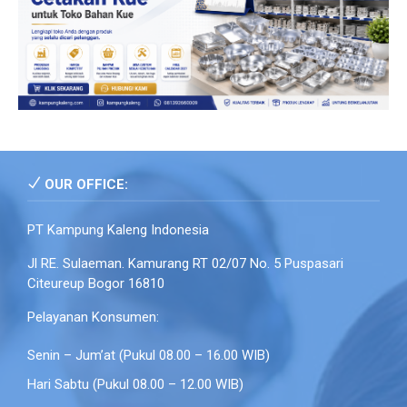
OUR OFFICE:
PT Kampung Kaleng Indonesia
Jl RE. Sulaeman. Kamurang RT 02/07 No. 5 Puspasari
Citeureup Bogor 16810
Pelayanan Konsumen:
Senin – Jum’at (Pukul 08.00 – 16.00 WIB)
Hari Sabtu (Pukul 08.00 – 12.00 WIB)