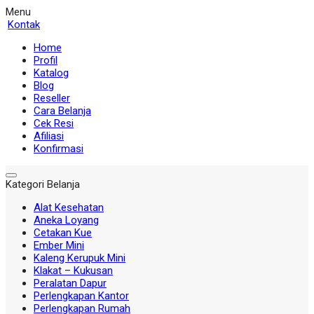
Menu
Kontak
Home
Profil
Katalog
Blog
Reseller
Cara Belanja
Cek Resi
Afiliasi
Konfirmasi
Kategori Belanja
Alat Kesehatan
Aneka Loyang
Cetakan Kue
Ember Mini
Kaleng Kerupuk Mini
Klakat – Kukusan
Peralatan Dapur
Perlengkapan Kantor
Perlengkapan Rumah