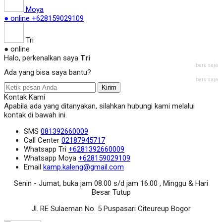
Moya
● online
+628159029109
Tri
● online
Halo, perkenalkan saya
Tri
baru saja
Ada yang bisa saya bantu?
baru saja
Kirim
Kontak Kami
Apabila ada yang ditanyakan, silahkan hubungi kami melalui
kontak di bawah ini.
SMS
081392660009
Call Center
02187945717
Whatsapp
Tri
+6281392660009
Whatsapp
Moya
+628159029109
Email
kamp.kaleng@gmail.com
Senin - Jumat, buka jam 08.00 s/d jam 16.00 , Minggu & Hari
Besar Tutup
Jl. RE Sulaeman No. 5 Puspasari Citeureup Bogor