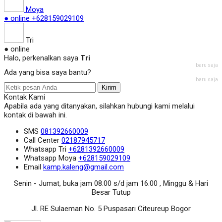
Moya
● online
+628159029109
Tri
● online
Halo, perkenalkan saya
Tri
baru saja
Ada yang bisa saya bantu?
baru saja
Kirim
Kontak Kami
Apabila ada yang ditanyakan, silahkan hubungi kami melalui
kontak di bawah ini.
SMS
081392660009
Call Center
02187945717
Whatsapp
Tri
+6281392660009
Whatsapp
Moya
+628159029109
Email
kamp.kaleng@gmail.com
Senin - Jumat, buka jam 08.00 s/d jam 16.00 , Minggu & Hari
Besar Tutup
Jl. RE Sulaeman No. 5 Puspasari Citeureup Bogor