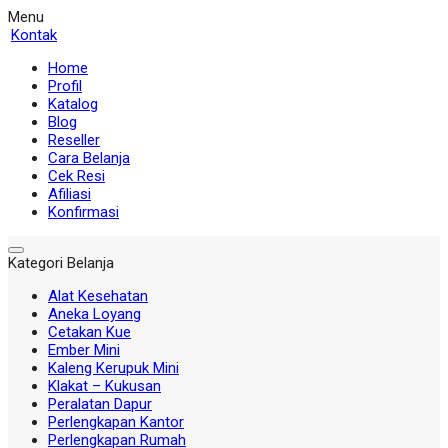
Menu
Kontak
Home
Profil
Katalog
Blog
Reseller
Cara Belanja
Cek Resi
Afiliasi
Konfirmasi
Kategori Belanja
Alat Kesehatan
Aneka Loyang
Cetakan Kue
Ember Mini
Kaleng Kerupuk Mini
Klakat – Kukusan
Peralatan Dapur
Perlengkapan Kantor
Perlengkapan Rumah