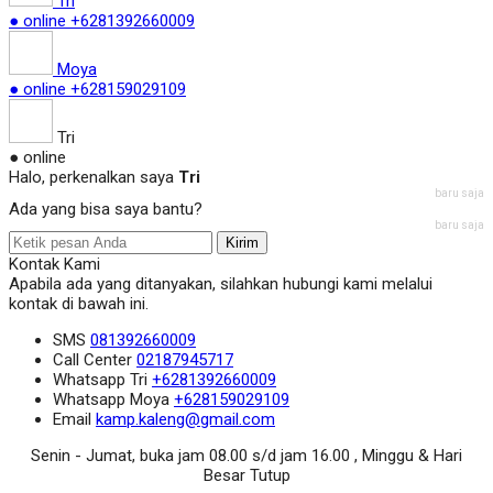
Tri
● online
+6281392660009
Moya
● online
+628159029109
Tri
● online
Halo, perkenalkan saya
Tri
baru saja
Ada yang bisa saya bantu?
baru saja
Kirim
Kontak Kami
Apabila ada yang ditanyakan, silahkan hubungi kami melalui
kontak di bawah ini.
SMS
081392660009
Call Center
02187945717
Whatsapp
Tri
+6281392660009
Whatsapp
Moya
+628159029109
Email
kamp.kaleng@gmail.com
Senin - Jumat, buka jam 08.00 s/d jam 16.00 , Minggu & Hari
Besar Tutup