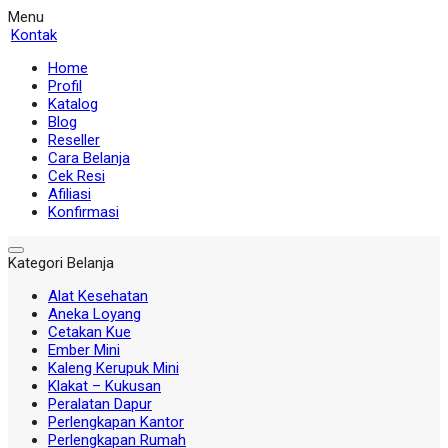
Menu
Kontak
Home
Profil
Katalog
Blog
Reseller
Cara Belanja
Cek Resi
Afiliasi
Konfirmasi
Kategori Belanja
Alat Kesehatan
Aneka Loyang
Cetakan Kue
Ember Mini
Kaleng Kerupuk Mini
Klakat – Kukusan
Peralatan Dapur
Perlengkapan Kantor
Perlengkapan Rumah