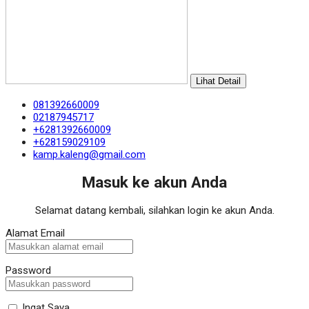
Lihat Detail
081392660009
02187945717
+6281392660009
+628159029109
kamp.kaleng@gmail.com
Masuk ke akun Anda
Selamat datang kembali, silahkan login ke akun Anda.
Alamat Email
Password
Ingat Saya