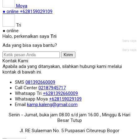
Moya
● online
+628159029109
Tri
● online
Halo, perkenalkan saya
Tri
baru saja
Ada yang bisa saya bantu?
baru saja
Kirim
Kontak Kami
Apabila ada yang ditanyakan, silahkan hubungi kami melalui
kontak di bawah ini.
SMS
081392660009
Call Center
02187945717
Whatsapp
Tri
+6281392660009
Whatsapp
Moya
+628159029109
Email
kamp.kaleng@gmail.com
Senin - Jumat, buka jam 08.00 s/d jam 16.00 , Minggu & Hari
Besar Tutup
Jl. RE Sulaeman No. 5 Puspasari Citeureup Bogor