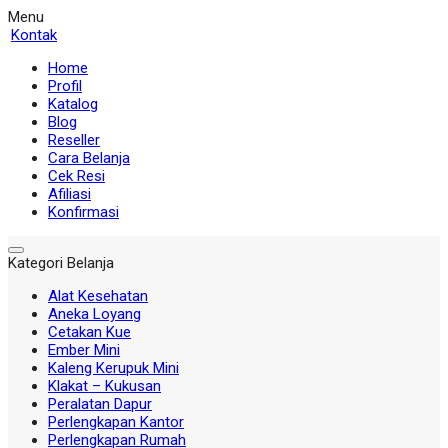
Menu
Kontak
Home
Profil
Katalog
Blog
Reseller
Cara Belanja
Cek Resi
Afiliasi
Konfirmasi
Kategori Belanja
Alat Kesehatan
Aneka Loyang
Cetakan Kue
Ember Mini
Kaleng Kerupuk Mini
Klakat – Kukusan
Peralatan Dapur
Perlengkapan Kantor
Perlengkapan Rumah