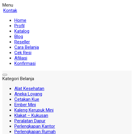
Menu
Kontak
Home
Profil
Katalog
Blog
Reseller
Cara Belanja
Cek Resi
Afiliasi
Konfirmasi
Kategori Belanja
Alat Kesehatan
Aneka Loyang
Cetakan Kue
Ember Mini
Kaleng Kerupuk Mini
Klakat – Kukusan
Peralatan Dapur
Perlengkapan Kantor
Perlengkapan Rumah