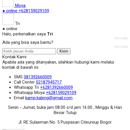
Moya
● online
+628159029109
Tri
● online
Halo, perkenalkan saya
Tri
baru saja
Ada yang bisa saya bantu?
baru saja
Kirim
Kontak Kami
Apabila ada yang ditanyakan, silahkan hubungi kami melalui
kontak di bawah ini.
SMS
081392660009
Call Center
02187945717
Whatsapp
Tri
+6281392660009
Whatsapp
Moya
+628159029109
Email
kamp.kaleng@gmail.com
Senin - Jumat, buka jam 08.00 s/d jam 16.00 , Minggu & Hari
Besar Tutup
Jl. RE Sulaeman No. 5 Puspasari Citeureup Bogor