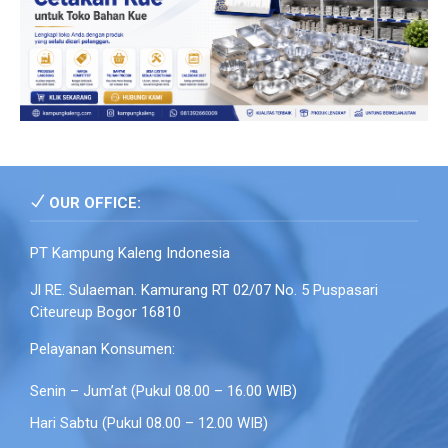
OUR OFFICE:
PT Kampung Kaleng Indonesia
Jl RE. Sulaeman. Kamurang RT 02/07 No. 5 Puspasari
Citeureup Bogor 16810
Pelayanan Konsumen:
Senin – Jum’at (Pukul 08.00 – 16.00 WIB)
Hari Sabtu (Pukul 08.00 – 12.00 WIB)