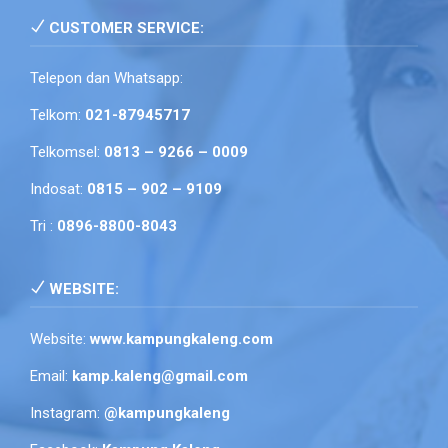
CUSTOMER SERVICE:
Telepon dan Whatsapp:
Telkom:
021-87945717
Telkomsel:
0813 – 9266 – 0009
Indosat:
0815 – 902 – 9109
Tri :
0896-8800-8043
WEBSITE:
Website:
www.kampungkaleng.com
Email:
kamp.kaleng@gmail.com
Instagram:
@kampungkaleng