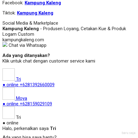
Facebook:
Kampung Kaleng
Tiktok:
Kampung Kaleng
Social Media & Marketplace
Kampung Kaleng
- Produsen Loyang, Cetakan Kue & Produk
Logam Custom
kampungkaleng.com
Chat via Whatsapp
Ada yang ditanyakan?
Klik untuk chat dengan customer service kami
Tri
● online
+6281392660009
Moya
● online
+628159029109
Tri
● online
Halo, perkenalkan saya
Tri
baru saja
Ada yang bisa saya bantu?