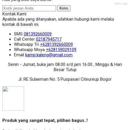
baru saja
Kirim
Kontak Kami
Apabila ada yang ditanyakan, silahkan hubungi kami melalui
kontak di bawah ini.
SMS
081392660009
Call Center
02187945717
Whatsapp
Tri
+6281392660009
Whatsapp
Moya
+628159029109
Email
kamp.kaleng@gmail.com
Senin - Jumat, buka jam 08.00 s/d jam 16.00 , Minggu & Hari
Besar Tutup
Jl. RE Sulaeman No. 5 Puspasari Citeureup Bogor
Produk yang sangat tepat, pilihan bagus..!