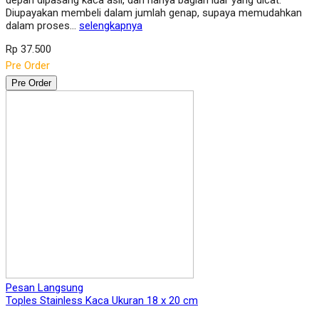
depan dipasang kaca asli, dan hanya bagian luar yang dicat.
Diupayakan membeli dalam jumlah genap, supaya memudahkan
dalam proses…
selengkapnya
Rp 37.500
Pre Order
Pre Order
Pesan Langsung
Toples Stainless Kaca Ukuran 18 x 20 cm