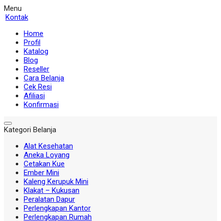
Menu
Kontak
Home
Profil
Katalog
Blog
Reseller
Cara Belanja
Cek Resi
Afiliasi
Konfirmasi
Kategori Belanja
Alat Kesehatan
Aneka Loyang
Cetakan Kue
Ember Mini
Kaleng Kerupuk Mini
Klakat – Kukusan
Peralatan Dapur
Perlengkapan Kantor
Perlengkapan Rumah