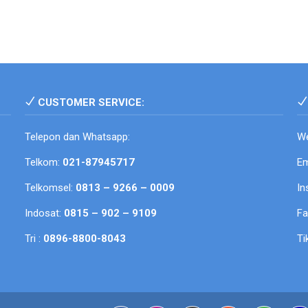
CUSTOMER SERVICE:
Telepon dan Whatsapp:
We
Telkom:
021-87945717
Em
Telkomsel:
0813 – 9266 – 0009
In
Indosat:
0815 – 902 – 9109
F
Tri :
0896-8800-8043
Ti