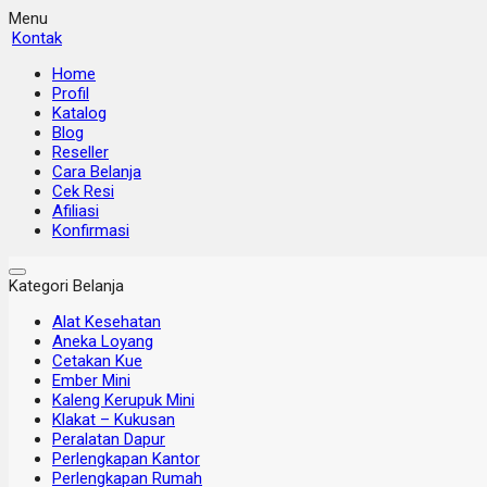
Menu
Kontak
Home
Profil
Katalog
Blog
Reseller
Cara Belanja
Cek Resi
Afiliasi
Konfirmasi
Kategori Belanja
Alat Kesehatan
Aneka Loyang
Cetakan Kue
Ember Mini
Kaleng Kerupuk Mini
Klakat – Kukusan
Peralatan Dapur
Perlengkapan Kantor
Perlengkapan Rumah