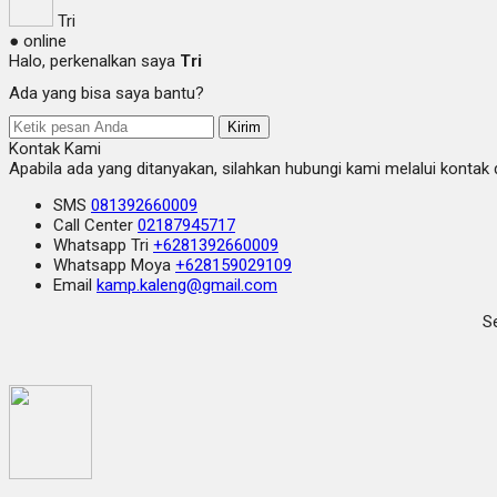
Tri
● online
Halo, perkenalkan saya
Tri
Ada yang bisa saya bantu?
Kirim
Kontak Kami
Apabila ada yang ditanyakan, silahkan hubungi kami melalui kontak d
SMS
081392660009
Call Center
02187945717
Whatsapp
Tri
+6281392660009
Whatsapp
Moya
+628159029109
Email
kamp.kaleng@gmail.com
Se