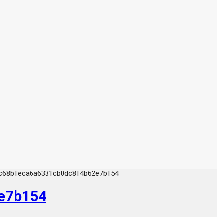
0c68b1eca6a6331cb0dc814b62e7b154
e7b154