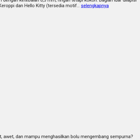
 dengan ketebalan 0,3 mm, ringan tetapi kokoh. Bagian luar dilapisi
Keroppi dan Hello Kitty (tersedia motif…
selengkapnya
kuat, awet, dan mampu menghasilkan bolu mengembang sempurna?