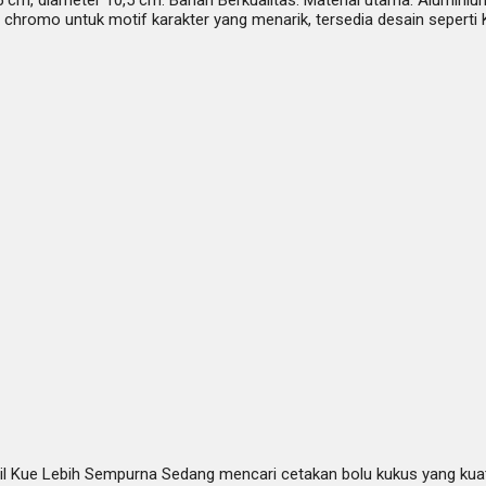
5 cm, diameter 10,5 cm. Bahan Berkualitas: Material utama: Aluminium
 chromo untuk motif karakter yang menarik, tersedia desain seperti 
sil Kue Lebih Sempurna Sedang mencari cetakan bolu kukus yang 