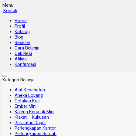
Menu
Kontak
Home
Profil
Katalog
Blog
Reseller
Cara Belanja
Cek Resi
Afiliasi
Konfirmasi
Kategori Belanja
Alat Kesehatan
Aneka Loyang
Cetakan Kue
Ember Mini
Kaleng Kerupuk Mini
Klakat – Kukusan
Peralatan Dapur
Perlengkapan Kantor
Perlengkapan Rumah