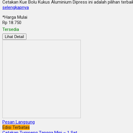
Cetakan Kue Bolu Kukus Aluminium Dipress ini adalah pilihan terba
selengkapnya
*Harga Mulai
Rp 18.750
Tersedia
Lihat Detail
Pesan Langsung
Edisi Terbatas
Cetakan Tumpeng Tangga Mini – 1 Set