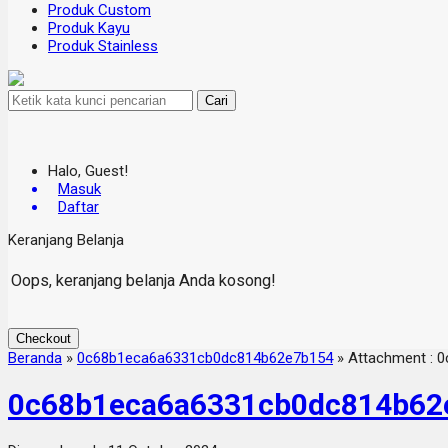
Produk Custom
Produk Kayu
Produk Stainless
Cari
Halo, Guest!
Masuk
Daftar
Keranjang Belanja
Oops, keranjang belanja Anda kosong!
Checkout
Beranda
»
0c68b1eca6a6331cb0dc814b62e7b154
» Attachment : 
0c68b1eca6a6331cb0dc814b62