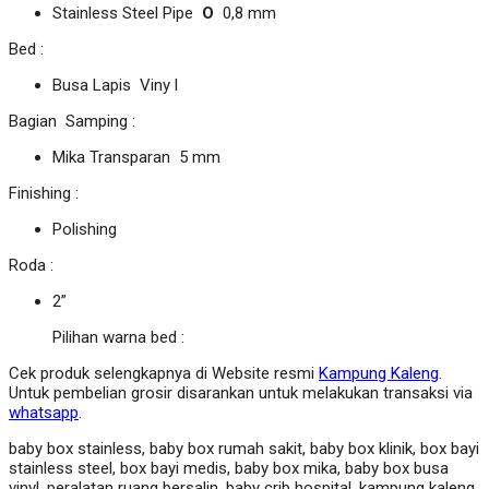
Stainless Steel Pipe
O
0,8 mm
Bed :
Busa Lapis Viny l
Bagian Samping :
Mika Transparan 5 mm
Finishing :
Polishing
Roda :
2”
Pilihan warna bed :
Cek produk selengkapnya di Website resmi
Kampung Kaleng
.
Untuk pembelian grosir disarankan untuk melakukan transaksi via
whatsapp
.
baby box stainless, baby box rumah sakit, baby box klinik, box bayi
stainless steel, box bayi medis, baby box mika, baby box busa
vinyl, peralatan ruang bersalin, baby crib hospital, kampung kaleng