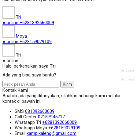
Tri
● online
+6281392660009
Moya
● online
+628159029109
Tri
● online
Halo, perkenalkan saya
Tri
baru saja
Ada yang bisa saya bantu?
baru saja
Kirim
Kontak Kami
Apabila ada yang ditanyakan, silahkan hubungi kami melalui
kontak di bawah ini.
SMS
081392660009
Call Center
02187945717
Whatsapp
Tri
+6281392660009
Whatsapp
Moya
+628159029109
Email
kamp.kaleng@gmail.com