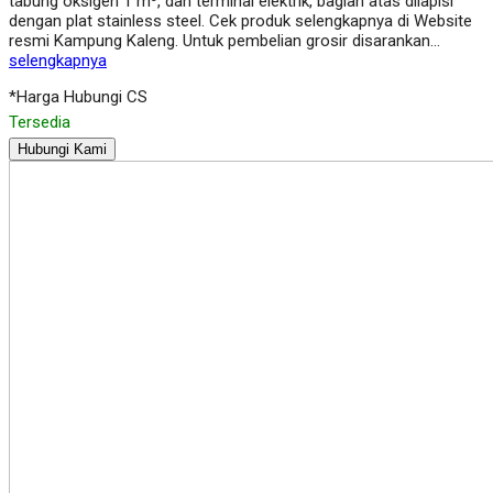
tabung oksigen 1 m³, dan terminal elektrik, bagian atas dilapisi
dengan plat stainless steel. Cek produk selengkapnya di Website
resmi Kampung Kaleng. Untuk pembelian grosir disarankan…
selengkapnya
*Harga Hubungi CS
Tersedia
Hubungi Kami