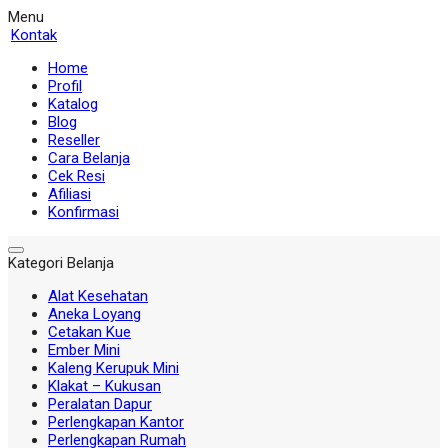
Menu
Kontak
Home
Profil
Katalog
Blog
Reseller
Cara Belanja
Cek Resi
Afiliasi
Konfirmasi
Kategori Belanja
Alat Kesehatan
Aneka Loyang
Cetakan Kue
Ember Mini
Kaleng Kerupuk Mini
Klakat – Kukusan
Peralatan Dapur
Perlengkapan Kantor
Perlengkapan Rumah