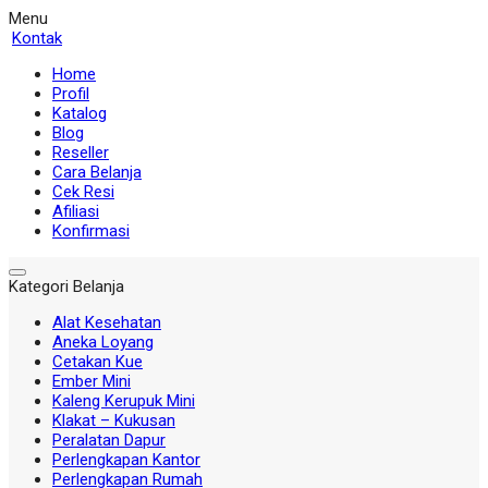
Menu
Kontak
Home
Profil
Katalog
Blog
Reseller
Cara Belanja
Cek Resi
Afiliasi
Konfirmasi
Kategori Belanja
Alat Kesehatan
Aneka Loyang
Cetakan Kue
Ember Mini
Kaleng Kerupuk Mini
Klakat – Kukusan
Peralatan Dapur
Perlengkapan Kantor
Perlengkapan Rumah