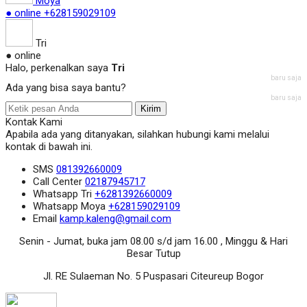
Moya
● online
+628159029109
Tri
● online
Halo, perkenalkan saya
Tri
baru saja
Ada yang bisa saya bantu?
baru saja
Kirim
Kontak Kami
Apabila ada yang ditanyakan, silahkan hubungi kami melalui
kontak di bawah ini.
SMS
081392660009
Call Center
02187945717
Whatsapp
Tri
+6281392660009
Whatsapp
Moya
+628159029109
Email
kamp.kaleng@gmail.com
Senin - Jumat, buka jam 08.00 s/d jam 16.00 , Minggu & Hari
Besar Tutup
Jl. RE Sulaeman No. 5 Puspasari Citeureup Bogor