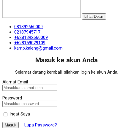
Lihat Detail
081392660009
02187945717
+6281392660009
+628159029109
kamp.kaleng@gmail.com
Masuk ke akun Anda
Selamat datang kembali, silahkan login ke akun Anda.
Alamat Email
Password
Ingat Saya
Lupa Password?
Masuk