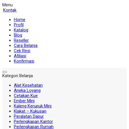
Menu
Kontak
Home
Profil
Katalog
Blog
Reseller
Cara Belanja
Cek Resi
Afiliasi
Konfirmasi
Kategori Belanja
Alat Kesehatan
Aneka Loyang
Cetakan Kue
Ember Mini
Kaleng Kerupuk Mini
Klakat – Kukusan
Peralatan Dapur
Perlengkapan Kantor
Perlengkapan Rumah