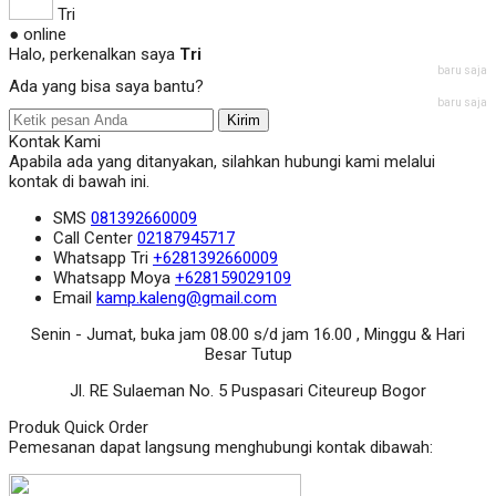
Tri
● online
Halo, perkenalkan saya
Tri
baru saja
Ada yang bisa saya bantu?
baru saja
Kirim
Kontak Kami
Apabila ada yang ditanyakan, silahkan hubungi kami melalui
kontak di bawah ini.
SMS
081392660009
Call Center
02187945717
Whatsapp
Tri
+6281392660009
Whatsapp
Moya
+628159029109
Email
kamp.kaleng@gmail.com
Senin - Jumat, buka jam 08.00 s/d jam 16.00 , Minggu & Hari
Besar Tutup
Jl. RE Sulaeman No. 5 Puspasari Citeureup Bogor
Produk Quick Order
Pemesanan dapat langsung menghubungi kontak dibawah: