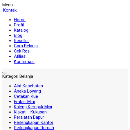
Menu
Kontak
Home
Profil
Katalog
Blog
Reseller
Cara Belanja
Cek Resi
Afiliasi
Konfirmasi
Kategori Belanja
Alat Kesehatan
Aneka Loyang
Cetakan Kue
Ember Mini
Kaleng Kerupuk Mini
Klakat – Kukusan
Peralatan Dapur
Perlengkapan Kantor
Perlengkapan Rumah