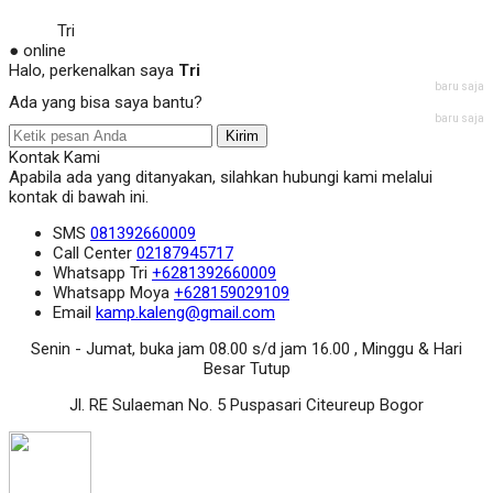
Tri
● online
Halo, perkenalkan saya
Tri
baru saja
Ada yang bisa saya bantu?
baru saja
Kirim
Kontak Kami
Apabila ada yang ditanyakan, silahkan hubungi kami melalui
kontak di bawah ini.
SMS
081392660009
Call Center
02187945717
Whatsapp
Tri
+6281392660009
Whatsapp
Moya
+628159029109
Email
kamp.kaleng@gmail.com
Senin - Jumat, buka jam 08.00 s/d jam 16.00 , Minggu & Hari
Besar Tutup
Jl. RE Sulaeman No. 5 Puspasari Citeureup Bogor