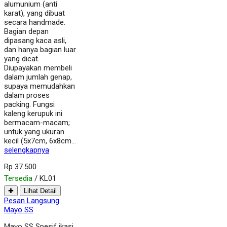
alumunium (anti
karat), yang dibuat
secara handmade.
Bagian depan
dipasang kaca asli,
dan hanya bagian luar
yang dicat.
Diupayakan membeli
dalam jumlah genap,
supaya memudahkan
dalam proses
packing. Fungsi
kaleng kerupuk ini
bermacam-macam;
untuk yang ukuran
kecil (5x7cm, 6x8cm…
selengkapnya
Rp 37.500
Tersedia
/ KL01
✚
Lihat Detail
Pesan Langsung
Mayo SS
Mayo SS Spesif ikasi