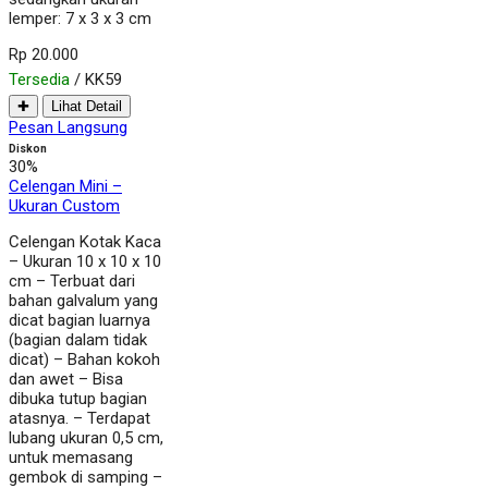
lemper: 7 x 3 x 3 cm
Rp 20.000
Tersedia
/ KK59
✚
Lihat Detail
Pesan Langsung
Diskon
30%
Celengan Mini –
Ukuran Custom
Celengan Kotak Kaca
– Ukuran 10 x 10 x 10
cm – Terbuat dari
bahan galvalum yang
dicat bagian luarnya
(bagian dalam tidak
dicat) – Bahan kokoh
dan awet – Bisa
dibuka tutup bagian
atasnya. – Terdapat
lubang ukuran 0,5 cm,
untuk memasang
gembok di samping –