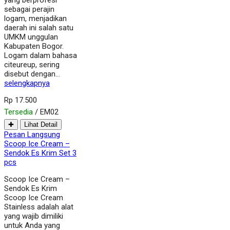
yang berprofesi
sebagai perajin
logam, menjadikan
daerah ini salah satu
UMKM unggulan
Kabupaten Bogor.
Logam dalam bahasa
citeureup, sering
disebut dengan…
selengkapnya
Rp 17.500
Tersedia
/ EM02
✚
Lihat Detail
Pesan Langsung
Scoop Ice Cream –
Sendok Es Krim Set 3
pcs
Scoop Ice Cream –
Sendok Es Krim
Scoop Ice Cream
Stainless adalah alat
yang wajib dimiliki
untuk Anda yang