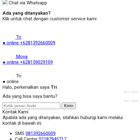
Chat via Whatsapp
Ada yang ditanyakan?
Klik untuk chat dengan customer service kami
Tri
● online
+6281392660009
Moya
● online
+628159029109
Tri
● online
Halo, perkenalkan saya
Tri
baru saja
Ada yang bisa saya bantu?
baru saja
Kirim
Kontak Kami
Apabila ada yang ditanyakan, silahkan hubungi kami melalui
kontak di bawah ini.
SMS
081392660009
Call Center
02187945717