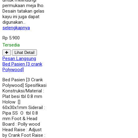
untuk melindungi
permukaan meja lho.
Desain tatakan gelas
kayu ini juga dapat
digunakan…
selengkapnya
Rp 5.900
Tersedia
✚
Lihat Detail
Pesan Langsung
Bed Pasien [3 crank
Polywood]
Bed Pasien [3 Crank
Polywood] Spesifikasi
Konstruksi/Material :
Plat besi tbl 0.8 mm
Holow []
60x30x1mm Siderail :
Pipa SS O tbl 0.8
mm Foot & Head
Board : Polly wood
Head Raise : Adjust
by Crank Foot Raise :