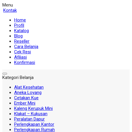
Menu
Kontak
Home
Profil
Katalog
Blog
Reseller
Cara Belanja
Cek Resi
Afiliasi
Konfirmasi
Kategori Belanja
Alat Kesehatan
Aneka Loyang
Cetakan Kue
Ember Mini
Kaleng Kerupuk Mini
Klakat – Kukusan
Peralatan Dapur
Perlengkapan Kantor
Perlengkapan Rumah