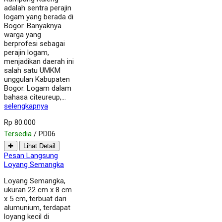
adalah sentra perajin
logam yang berada di
Bogor. Banyaknya
warga yang
berprofesi sebagai
perajin logam,
menjadikan daerah ini
salah satu UMKM
unggulan Kabupaten
Bogor. Logam dalam
bahasa citeureup,…
selengkapnya
Rp 80.000
Tersedia
/ PD06
✚
Lihat Detail
Pesan Langsung
Loyang Semangka
Loyang Semangka,
ukuran 22 cm x 8 cm
x 5 cm, terbuat dari
alumunium, terdapat
loyang kecil di