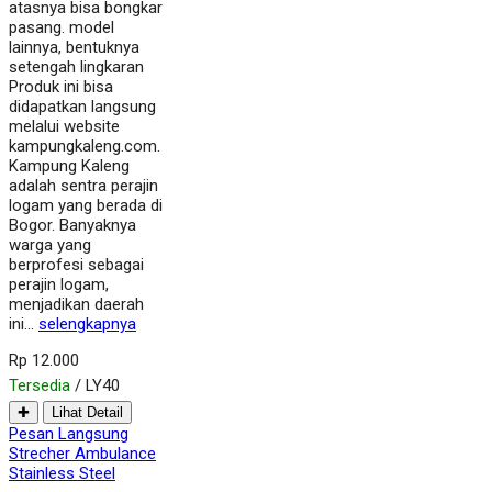
atasnya bisa bongkar
pasang. model
lainnya, bentuknya
setengah lingkaran
Produk ini bisa
didapatkan langsung
melalui website
kampungkaleng.com.
Kampung Kaleng
adalah sentra perajin
logam yang berada di
Bogor. Banyaknya
warga yang
berprofesi sebagai
perajin logam,
menjadikan daerah
ini…
selengkapnya
Rp 12.000
Tersedia
/ LY40
✚
Lihat Detail
Pesan Langsung
Strecher Ambulance
Stainless Steel