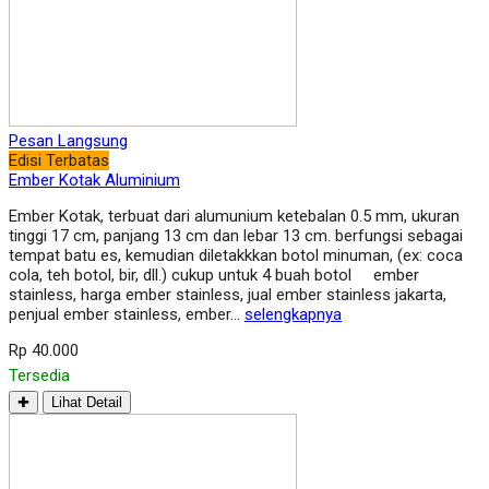
Pesan Langsung
Edisi Terbatas
Ember Kotak Aluminium
Ember Kotak, terbuat dari alumunium ketebalan 0.5 mm, ukuran
tinggi 17 cm, panjang 13 cm dan lebar 13 cm. berfungsi sebagai
tempat batu es, kemudian diletakkkan botol minuman, (ex: coca
cola, teh botol, bir, dll.) cukup untuk 4 buah botol ember
stainless, harga ember stainless, jual ember stainless jakarta,
penjual ember stainless, ember…
selengkapnya
Rp 40.000
Tersedia
✚
Lihat Detail