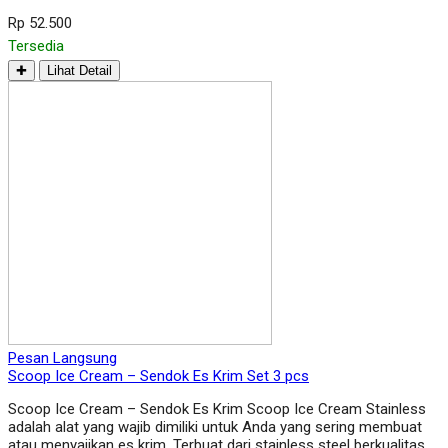
Rp 52.500
Tersedia
✚
Lihat Detail
Pesan Langsung
Scoop Ice Cream – Sendok Es Krim Set 3 pcs
Scoop Ice Cream – Sendok Es Krim Scoop Ice Cream Stainless
adalah alat yang wajib dimiliki untuk Anda yang sering membuat
atau menyajikan es krim. Terbuat dari stainless steel berkualitas,