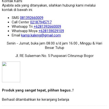
Kontak Kami
Apabila ada yang ditanyakan, silahkan hubungi kami melalui
kontak di bawah ini.
SMS
081392660009
Call Center
02187945717
Whatsapp
Tri
+6281392660009
Whatsapp
Moya
+628159029109
Email
kamp.kaleng@gmail.com
Senin - Jumat, buka jam 08.00 s/d jam 16.00 , Minggu & Hari
Besar Tutup
Jl. RE Sulaeman No. 5 Puspasari Citeureup Bogor
Produk yang sangat tepat, pilihan bagus..!
Berhasil ditambahkan ke keranjang belanja