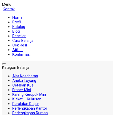
Menu
Kontak
Home
Profil
Katalog
Blog
Reseller
Cara Belanja
Cek Resi
Afiliasi
Konfirmasi
Kategori Belanja
Alat Kesehatan
Aneka Loyang
Cetakan Kue
Ember Mini
Kaleng Kerupuk Mini
Klakat – Kukusan
Peralatan Dapur
Perlengkapan Kantor
Perlengkapan Rumah