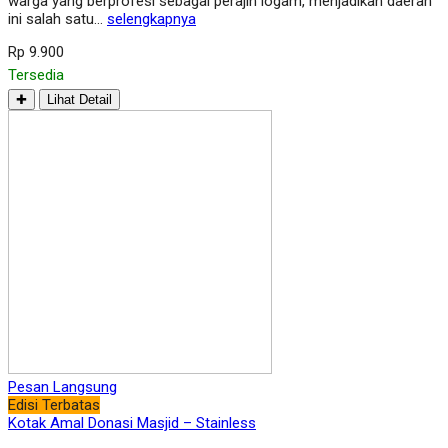
warga yang berprofesi sebagai perajin logam, menjadikan daerah
ini salah satu…
selengkapnya
Rp 9.900
Tersedia
✚
Lihat Detail
Pesan Langsung
Edisi Terbatas
Kotak Amal Donasi Masjid – Stainless