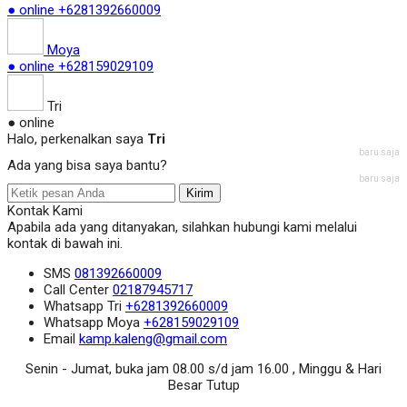
● online
+6281392660009
Moya
● online
+628159029109
Tri
● online
Halo, perkenalkan saya
Tri
baru saja
Ada yang bisa saya bantu?
baru saja
Kirim
Kontak Kami
Apabila ada yang ditanyakan, silahkan hubungi kami melalui
kontak di bawah ini.
SMS
081392660009
Call Center
02187945717
Whatsapp
Tri
+6281392660009
Whatsapp
Moya
+628159029109
Email
kamp.kaleng@gmail.com
Senin - Jumat, buka jam 08.00 s/d jam 16.00 , Minggu & Hari
Besar Tutup