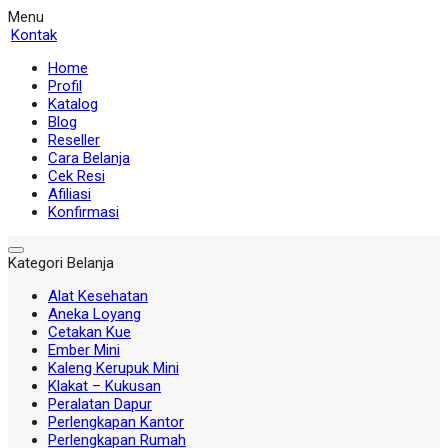
Menu
Kontak
Home
Profil
Katalog
Blog
Reseller
Cara Belanja
Cek Resi
Afiliasi
Konfirmasi
Kategori Belanja
Alat Kesehatan
Aneka Loyang
Cetakan Kue
Ember Mini
Kaleng Kerupuk Mini
Klakat – Kukusan
Peralatan Dapur
Perlengkapan Kantor
Perlengkapan Rumah