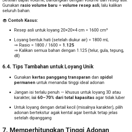
Setelah dapat volume, bandingkan dengan volume dari resep asli.
Gunakan
rasio volume baru ÷ volume resep asli
, lalu kalikan
seluruh bahan.
🧁
Contoh Kasus:
Resep asli untuk loyang 20×20×4 cm = 1600 cm³
Loyang bentuk hati (setelah diukur air) = 1800 mL
⇒ Rasio = 1800 / 1600 =
1.125
⇒ Kalikan semua bahan dengan 1.125 (telur, gula, tepung,
dll)
6.4. Tips Tambahan untuk Loyang Unik
Gunakan
kertas panggang transparan
dan
spidol
permanen
untuk menandai tinggi ideal adonan
Jangan isi terlalu penuh — khusus untuk loyang 3D atau
karakter,
isi 60–70% dari total kapasitas
agar tidak luber
Untuk loyang dengan detail kecil (misalnya karakter), pilih
adonan bertekstur agak kental agar bentuk tetap jelas
setelah dipanggang
7. Memperhitungkan Tinggi Adonan