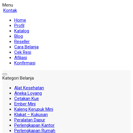
Menu
Kontak
Home
Profil
Katalog
Blog
Reseller
Cara Belanja
Cek Resi
Afiliasi
Konfirmasi
Kategori Belanja
Alat Kesehatan
Aneka Loyang
Cetakan Kue
Ember Mini
Kaleng Kerupuk Mini
Klakat – Kukusan
Peralatan Dapur
Perlengkapan Kantor
Perlengkapan Rumah