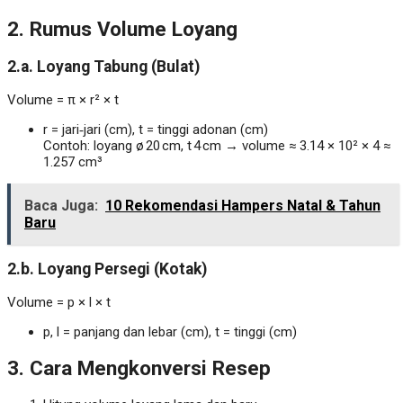
2. Rumus Volume Loyang
2.a. Loyang Tabung (Bulat)
Volume = π × r² × t
r = jari‑jari (cm), t = tinggi adonan (cm)
Contoh: loyang ø 20 cm, t 4 cm → volume ≈ 3.14 × 10² × 4 ≈
1.257 cm³
Baca Juga:
10 Rekomendasi Hampers Natal & Tahun
Baru
2.b. Loyang Persegi (Kotak)
Volume = p × l × t
p, l = panjang dan lebar (cm), t = tinggi (cm)
3. Cara Mengkonversi Resep