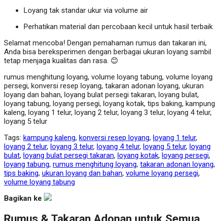
Loyang tak standar ukur via volume air
Perhatikan material dan percobaan kecil untuk hasil terbaik
Selamat mencoba! Dengan pemahaman rumus dan takaran ini,
Anda bisa bereksperimen dengan berbagai ukuran loyang sambil
tetap menjaga kualitas dan rasa. 😊
rumus menghitung loyang,
volume loyang tabung,
volume loyang
persegi, konversi resep loyang, takaran adonan loyang, ukuran
loyang dan bahan, loyang bulat persegi takaran, loyang bulat,
loyang tabung, loyang persegi, loyang kotak, tips baking, kampung
kaleng, loyang 1 telur, loyang 2 telur, loyang 3 telur, loyang 4 telur,
loyang 5 telur
Tags:
kampung kaleng
,
konversi resep loyang
,
loyang 1 telur
,
loyang 2 telur
,
loyang 3 telur
,
loyang 4 telur
,
loyang 5 telur
,
loyang
bulat
,
loyang bulat persegi takaran
,
loyang kotak
,
loyang persegi
,
loyang tabung
,
rumus menghitung loyang
,
takaran adonan loyang
,
tips baking
,
ukuran loyang dan bahan
,
volume loyang persegi
,
volume loyang tabung
Bagikan ke
Rumus & Takaran Adonan untuk Semua