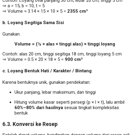
Contoh: Loyang oval panjang 30 cm, lebar 20 cm, tinggi 5 cm
⇒ a = 15, b = 10, t = 5
⇒ Volume ≈ 3.14 × 15 × 10 × 5 =
2355 cm³
b.
Loyang Segitiga Sama Sisi
Gunakan:
Volume = (½ × alas × tinggi alas) × tinggi loyang
Contoh: alas 20 cm, tinggi segitiga 18 cm, tinggi loyang 5 cm
⇒ Volume = 0.5 × 20 × 18 × 5 =
900 cm³
c.
Loyang Bentuk Hati / Karakter / Bintang
Karena bentuknya unik, gunakan pendekatan:
Ukur panjang, lebar maksimum, dan tinggi
Hitung volume kasar seperti persegi (p × l × t), lalu ambil
60%–80% dari hasilnya
sesuai tingkat kompleksitas
bentuk
6.3. Konversi ke Resep