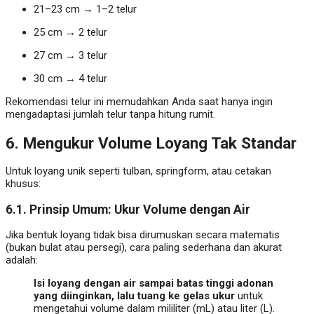
21–23 cm → 1–2 telur
25 cm → 2 telur
27 cm → 3 telur
30 cm → 4 telur
Rekomendasi telur ini memudahkan Anda saat hanya ingin
mengadaptasi jumlah telur tanpa hitung rumit.
6. Mengukur Volume Loyang Tak Standar
Untuk loyang unik seperti tulban, springform, atau cetakan
khusus:
6.1. Prinsip Umum: Ukur Volume dengan Air
Jika bentuk loyang tidak bisa dirumuskan secara matematis
(bukan bulat atau persegi), cara paling sederhana dan akurat
adalah:
Isi loyang dengan air sampai batas tinggi adonan
yang diinginkan, lalu tuang ke gelas ukur
untuk
mengetahui volume dalam mililiter (mL) atau liter (L).