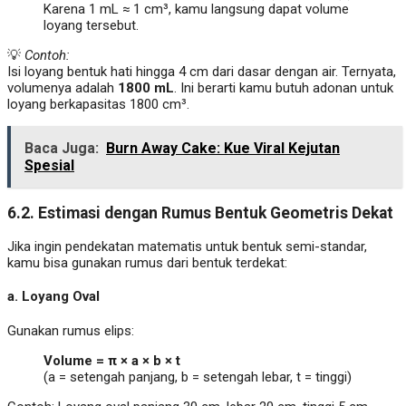
Karena 1 mL ≈ 1 cm³, kamu langsung dapat volume
loyang tersebut.
💡
Contoh:
Isi loyang bentuk hati hingga 4 cm dari dasar dengan air. Ternyata,
volumenya adalah
1800 mL
. Ini berarti kamu butuh adonan untuk
loyang berkapasitas 1800 cm³.
Baca Juga:
Burn Away Cake: Kue Viral Kejutan
Spesial
6.2. Estimasi dengan Rumus Bentuk Geometris Dekat
Jika ingin pendekatan matematis untuk bentuk semi-standar,
kamu bisa gunakan rumus dari bentuk terdekat:
a.
Loyang Oval
Gunakan rumus elips:
Volume = π × a × b × t
(a = setengah panjang, b = setengah lebar, t = tinggi)