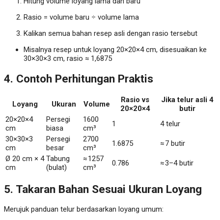
Hitung volume loyang lama dan baru
Rasio = volume baru ÷ volume lama
Kalikan semua bahan resep asli dengan rasio tersebut
Misalnya resep untuk loyang 20×20×4 cm, disesuaikan ke
30×30×3 cm, rasio ≈ 1,6875
4. Contoh Perhitungan Praktis
Rasio vs
Jika telur asli 4
Loyang
Ukuran
Volume
20×20×4
butir
20×20×4
Persegi
1600
1
4 telur
cm
biasa
cm³
30×30×3
Persegi
2700
1.6875
≈ 7 butir
cm
besar
cm³
Ø 20 cm × 4
Tabung
≈ 1257
0.786
≈ 3–4 butir
cm
(bulat)
cm³
5. Takaran Bahan Sesuai Ukuran Loyang
Merujuk panduan telur berdasarkan loyang umum: