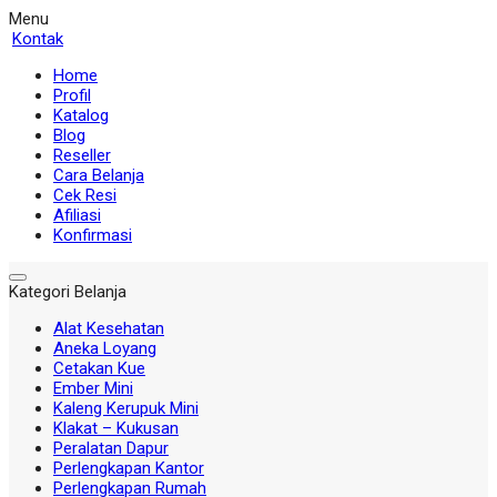
Menu
Kontak
Home
Profil
Katalog
Blog
Reseller
Cara Belanja
Cek Resi
Afiliasi
Konfirmasi
Kategori Belanja
Alat Kesehatan
Aneka Loyang
Cetakan Kue
Ember Mini
Kaleng Kerupuk Mini
Klakat – Kukusan
Peralatan Dapur
Perlengkapan Kantor
Perlengkapan Rumah