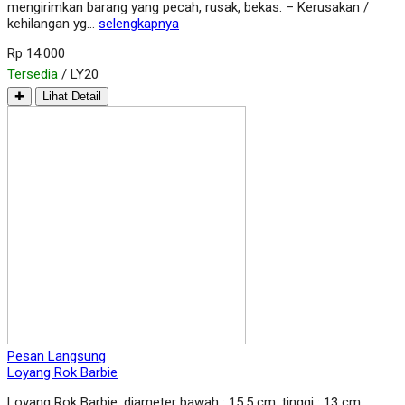
mengirimkan barang yang pecah, rusak, bekas. – Kerusakan /
kehilangan yg…
selengkapnya
Rp 14.000
Tersedia
/ LY20
✚
Lihat Detail
Pesan Langsung
Loyang Rok Barbie
Loyang Rok Barbie, diameter bawah : 15.5 cm, tinggi : 13 cm,