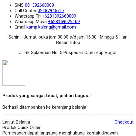
SMS
081392660009
Call Center
02187945717
Whatsapp
Tri
+6281392660009
Whatsapp
Moya
+628159029109
Email
kamp.kaleng@gmail.com
Senin - Jumat, buka jam 08.00 s/d jam 16.00 , Minggu & Hari
Besar Tutup
Jl. RE Sulaeman No. 5 Puspasari Citeureup Bogor
Produk yang sangat tepat, pilihan bagus..!
Berhasil ditambahkan ke keranjang belanja
Lanjut Belanja
Checkout
Produk Quick Order
Pemesanan dapat langsung menghubungi kontak dibawah: