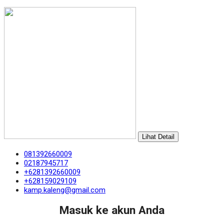
Lihat Detail
081392660009
02187945717
+6281392660009
+628159029109
kamp.kaleng@gmail.com
Masuk ke akun Anda