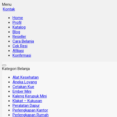
Menu
Kontak
Home
Profil
Katalog
Blog
Reseller
Cara Belanja
Cek Resi
Afiliasi
Konfirmasi
Kategori Belanja
Alat Kesehatan
Aneka Loyang
Cetakan Kue
Ember Mini
Kaleng Kerupuk Mini
Klakat – Kukusan
Peralatan Dapur
Perlengkapan Kantor
Perlengkapan Rumah