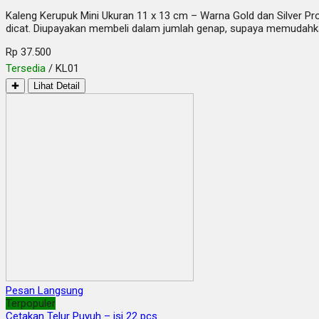
Kaleng Kerupuk Mini Ukuran 11 x 13 cm – Warna Gold dan Silver Pro
dicat. Diupayakan membeli dalam jumlah genap, supaya memudahk
Rp 37.500
Tersedia
/ KL01
✚
Lihat Detail
Pesan Langsung
Terpopuler
Cetakan Telur Puyuh – isi 22 pcs