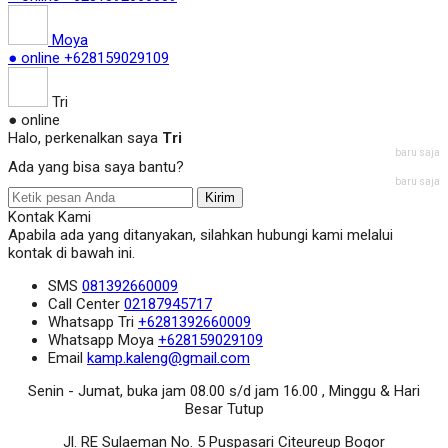
Moya
● online
+628159029109
Tri
● online
Halo, perkenalkan saya
Tri
baru saja
Ada yang bisa saya bantu?
baru saja
Kirim
Kontak Kami
Apabila ada yang ditanyakan, silahkan hubungi kami melalui
kontak di bawah ini.
SMS
081392660009
Call Center
02187945717
Whatsapp
Tri
+6281392660009
Whatsapp
Moya
+628159029109
Email
kamp.kaleng@gmail.com
Senin - Jumat, buka jam 08.00 s/d jam 16.00 , Minggu & Hari
Besar Tutup
Jl. RE Sulaeman No. 5 Puspasari Citeureup Bogor