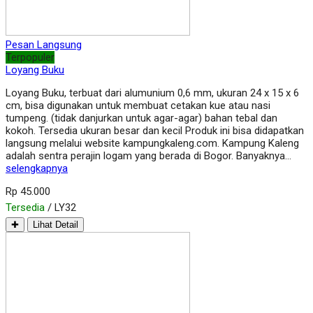
Pesan Langsung
Terpopuler
Loyang Buku
Loyang Buku, terbuat dari alumunium 0,6 mm, ukuran 24 x 15 x 6
cm, bisa digunakan untuk membuat cetakan kue atau nasi
tumpeng. (tidak danjurkan untuk agar-agar) bahan tebal dan
kokoh. Tersedia ukuran besar dan kecil Produk ini bisa didapatkan
langsung melalui website kampungkaleng.com. Kampung Kaleng
adalah sentra perajin logam yang berada di Bogor. Banyaknya…
selengkapnya
Rp 45.000
Tersedia
/ LY32
✚
Lihat Detail