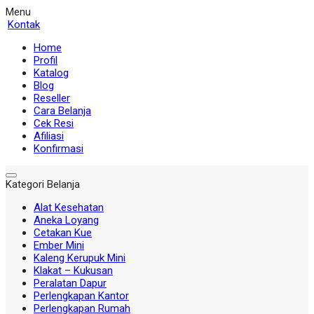
Menu
Kontak
Home
Profil
Katalog
Blog
Reseller
Cara Belanja
Cek Resi
Afiliasi
Konfirmasi
Kategori Belanja
Alat Kesehatan
Aneka Loyang
Cetakan Kue
Ember Mini
Kaleng Kerupuk Mini
Klakat – Kukusan
Peralatan Dapur
Perlengkapan Kantor
Perlengkapan Rumah