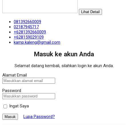
Lihat Detail
081392660009
02187945717
+6281392660009
+628159029109
kamp.kaleng@gmail.com
Masuk ke akun Anda
Selamat datang kembali, silahkan login ke akun Anda.
Alamat Email
Password
Ingat Saya
Lupa Password?
Masuk