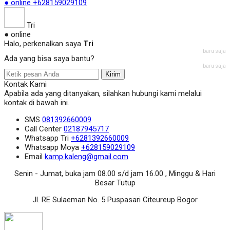
● online
+628159029109
Tri
● online
Halo, perkenalkan saya
Tri
baru saja
Ada yang bisa saya bantu?
baru saja
Kirim
Kontak Kami
Apabila ada yang ditanyakan, silahkan hubungi kami melalui
kontak di bawah ini.
SMS
081392660009
Call Center
02187945717
Whatsapp
Tri
+6281392660009
Whatsapp
Moya
+628159029109
Email
kamp.kaleng@gmail.com
Senin - Jumat, buka jam 08.00 s/d jam 16.00 , Minggu & Hari
Besar Tutup
Jl. RE Sulaeman No. 5 Puspasari Citeureup Bogor