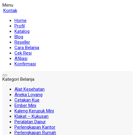
Menu
Kontak
Home
Profil
Katalog
Blog
Reseller
Cara Belanja
Cek Resi
Afiliasi
Konfirmasi
Kategori Belanja
Alat Kesehatan
Aneka Loyang
Cetakan Kue
Ember Mini
Kaleng Kerupuk Mini
Klakat – Kukusan
Peralatan Dapur
Perlengkapan Kantor
Perlengkapan Rumah