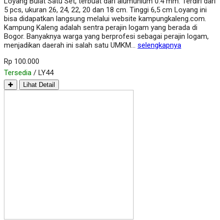
Loyang Bulat Satu Set, terbuat dari alumunium 0.4 mm. Terdiri dari
5 pcs, ukuran 26, 24, 22, 20 dan 18 cm. Tinggi 6,5 cm Loyang ini
bisa didapatkan langsung melalui website kampungkaleng.com.
Kampung Kaleng adalah sentra perajin logam yang berada di
Bogor. Banyaknya warga yang berprofesi sebagai perajin logam,
menjadikan daerah ini salah satu UMKM…
selengkapnya
Rp 100.000
Tersedia
/ LY44
✚
Lihat Detail