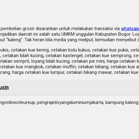
k pembelian grosir disarankan untuk melakukan transaksi via
whatsap
njadikan daerah ini salah satu UMKM unggulan Kabupaten Bogor. Log
but “kaleng”. Tak heran bila media yang meliput, kemudian menyebut 
ukis, cetakan kue kering, cetakan bolu kukus, cetakan kue pukis, ce
 cetakan lidah kucing, cetakan kastengel, cetakan kue semprong, cet
kan semprit, loyang lidah kucing, cetakan pie mini, harga cetakan ku
cetakan kue mangkok, cetakan muffin, cetakan bikang, cetakan kue ak
 kacang, harga cetakan kue lumpur, cetakan bikang mawar, cetakan ku
usin
angonlineciteureup, pengrajinloyangaluminiumjakarta, kampung kale