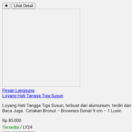
✚
Lihat Detail
Pesan Langsung
Loyang Hati Tangga Tiga Susun
Loyang Hati Tangga Tiga Susun, terbuat dari alumunium. terdiri d
Baca Juga: Cetakan Bronut – Brownies Donat 9 cm – 1 Lusin
Rp 85.000
Tersedia
/ LY24