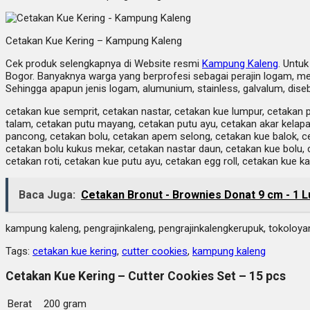
Cetakan Kue Kering – Kampung Kaleng
Cek produk selengkapnya di Website resmi
Kampung Kaleng
. Untu
Bogor. Banyaknya warga yang berprofesi sebagai perajin logam, me
Sehingga apapun jenis logam, alumunium, stainless, galvalum, dise
cetakan kue semprit, cetakan nastar, cetakan kue lumpur, cetakan p
talam, cetakan putu mayang, cetakan putu ayu, cetakan akar kelapa,
pancong, cetakan bolu, cetakan apem selong, cetakan kue balok, ceta
cetakan bolu kukus mekar, cetakan nastar daun, cetakan kue bolu, 
cetakan roti, cetakan kue putu ayu, cetakan egg roll, cetakan kue
Baca Juga:
Cetakan Bronut - Brownies Donat 9 cm - 1 L
kampung kaleng, pengrajinkaleng, pengrajinkalengkerupuk, tokoloy
Tags:
cetakan kue kering
,
cutter cookies
,
kampung kaleng
Cetakan Kue Kering – Cutter Cookies Set – 15 pcs
Berat
200 gram