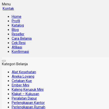
Menu
Kontak
Home
Profil
Katalog
Blog
Reseller
Cara Belanja
Cek Resi
Afiliasi
Konfirmasi
Kategori Belanja
Alat Kesehatan
Aneka Loyang
Cetakan Kue
Ember Mini
Kaleng Kerupuk Mini
Klakat – Kukusan
Peralatan Dapur
Perlengkapan Kantor
Perlengkapan Rumah