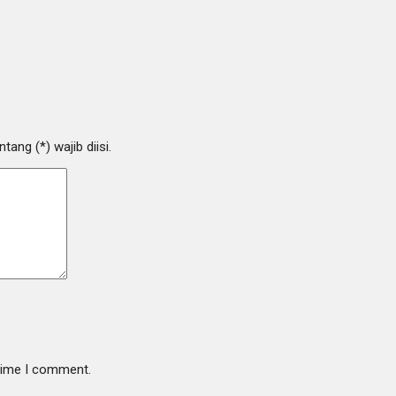
ang (*) wajib diisi.
 time I comment.