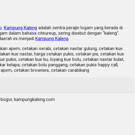
p
.
Kampung Kaleng
adalah sentra perajin logam yang berada di
am dalam bahasa citeureup, sering disebut dengan “kaleng”.
daerah ini menjadi
Kampung Kaleng
.
takan apem, cetakan serabi, cetakan nastar gulung, cetakan kue
akan kue nastar, harga cetakan pukis, cetakan pie, cetakan kue
e pukis, cetakan kue ku, loyang kue bolu, cetakan nastar bulat,
ar kelapa, cetakan bolu panggang, cetakan pukis happy call,
e apem, cetakan brownies, cetakan carabikang
ng bogor, kampungkaleng.com