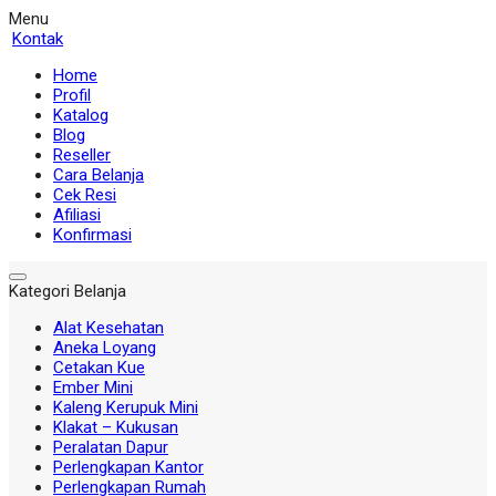
Menu
Kontak
Home
Profil
Katalog
Blog
Reseller
Cara Belanja
Cek Resi
Afiliasi
Konfirmasi
Kategori Belanja
Alat Kesehatan
Aneka Loyang
Cetakan Kue
Ember Mini
Kaleng Kerupuk Mini
Klakat – Kukusan
Peralatan Dapur
Perlengkapan Kantor
Perlengkapan Rumah