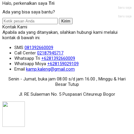
Halo, perkenalkan saya
Tri
baru saja
Ada yang bisa saya bantu?
baru saja
Kirim
Kontak Kami
Apabila ada yang ditanyakan, silahkan hubungi kami melalui
kontak di bawah ini.
SMS
081392660009
Call Center
02187945717
Whatsapp
Tri
+6281392660009
Whatsapp
Moya
+628159029109
Email
kamp.kaleng@gmail.com
Senin - Jumat, buka jam 08.00 s/d jam 16.00 , Minggu & Hari
Besar Tutup
Jl. RE Sulaeman No. 5 Puspasari Citeureup Bogor