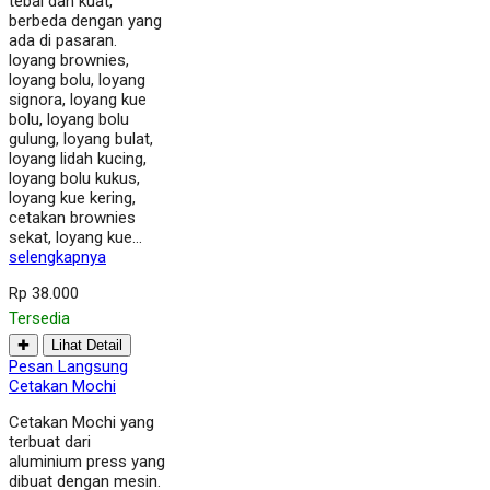
tebal dan kuat,
berbeda dengan yang
ada di pasaran.
loyang brownies,
loyang bolu, loyang
signora, loyang kue
bolu, loyang bolu
gulung, loyang bulat,
loyang lidah kucing,
loyang bolu kukus,
loyang kue kering,
cetakan brownies
sekat, loyang kue…
selengkapnya
Rp 38.000
Tersedia
✚
Lihat Detail
Pesan Langsung
Cetakan Mochi
Cetakan Mochi yang
terbuat dari
aluminium press yang
dibuat dengan mesin.