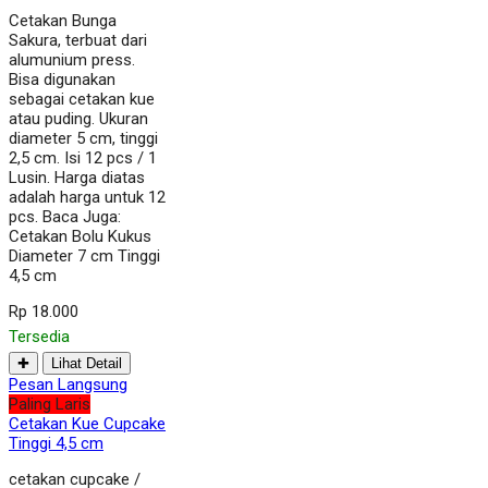
Cetakan Bunga
Sakura, terbuat dari
alumunium press.
Bisa digunakan
sebagai cetakan kue
atau puding. Ukuran
diameter 5 cm, tinggi
2,5 cm. Isi 12 pcs / 1
Lusin. Harga diatas
adalah harga untuk 12
pcs. Baca Juga:
Cetakan Bolu Kukus
Diameter 7 cm Tinggi
4,5 cm
Rp 18.000
Tersedia
✚
Lihat Detail
Pesan Langsung
Paling Laris
Cetakan Kue Cupcake
Tinggi 4,5 cm
cetakan cupcake /