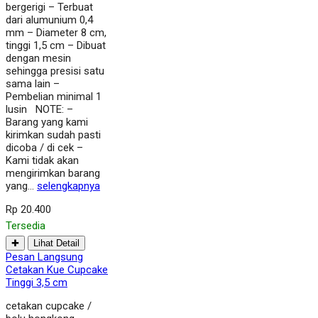
bergerigi – Terbuat
dari alumunium 0,4
mm – Diameter 8 cm,
tinggi 1,5 cm – Dibuat
dengan mesin
sehingga presisi satu
sama lain –
Pembelian minimal 1
lusin NOTE: –
Barang yang kami
kirimkan sudah pasti
dicoba / di cek –
Kami tidak akan
mengirimkan barang
yang…
selengkapnya
Rp 20.400
Tersedia
✚
Lihat Detail
Pesan Langsung
Cetakan Kue Cupcake
Tinggi 3,5 cm
cetakan cupcake /