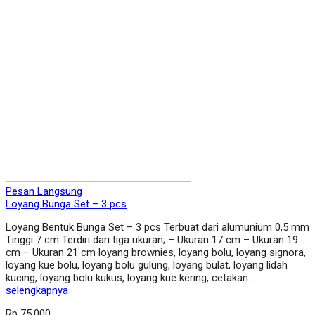
Pesan Langsung
Loyang Bunga Set – 3 pcs
Loyang Bentuk Bunga Set – 3 pcs Terbuat dari alumunium 0,5 mm
Tinggi 7 cm Terdiri dari tiga ukuran; – Ukuran 17 cm – Ukuran 19
cm – Ukuran 21 cm loyang brownies, loyang bolu, loyang signora,
loyang kue bolu, loyang bolu gulung, loyang bulat, loyang lidah
kucing, loyang bolu kukus, loyang kue kering, cetakan…
selengkapnya
Rp 75.000