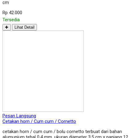
cm
Rp 42.000
Tersedia
✚
Lihat Detail
Pesan Langsung
Cetakan horn / Cum cum / Cornetto
cetakan horn / cum cum / bolu cornetto terbuat dari bahan
alumunium tebal 0,4 mm. ukuran diameter 3,5 cm x panjang 12