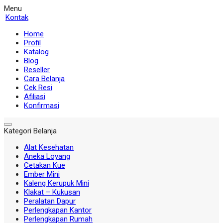
Menu
Kontak
Home
Profil
Katalog
Blog
Reseller
Cara Belanja
Cek Resi
Afiliasi
Konfirmasi
Kategori Belanja
Alat Kesehatan
Aneka Loyang
Cetakan Kue
Ember Mini
Kaleng Kerupuk Mini
Klakat – Kukusan
Peralatan Dapur
Perlengkapan Kantor
Perlengkapan Rumah