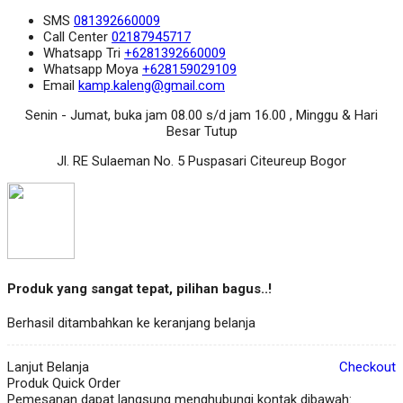
SMS
081392660009
Call Center
02187945717
Whatsapp
Tri
+6281392660009
Whatsapp
Moya
+628159029109
Email
kamp.kaleng@gmail.com
Senin - Jumat, buka jam 08.00 s/d jam 16.00 , Minggu & Hari
Besar Tutup
Jl. RE Sulaeman No. 5 Puspasari Citeureup Bogor
Produk yang sangat tepat, pilihan bagus..!
Berhasil ditambahkan ke keranjang belanja
Lanjut Belanja
Checkout
Produk Quick Order
Pemesanan dapat langsung menghubungi kontak dibawah: