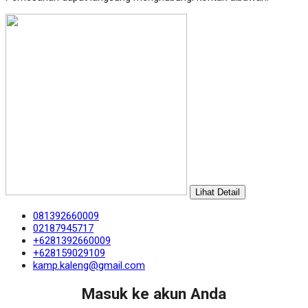
Lihat Detail
081392660009
02187945717
+6281392660009
+628159029109
kamp.kaleng@gmail.com
Masuk ke akun Anda