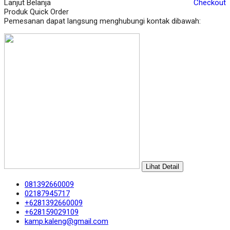
Lanjut Belanja
Checkout
Produk Quick Order
Pemesanan dapat langsung menghubungi kontak dibawah:
Lihat Detail
081392660009
02187945717
+6281392660009
+628159029109
kamp.kaleng@gmail.com