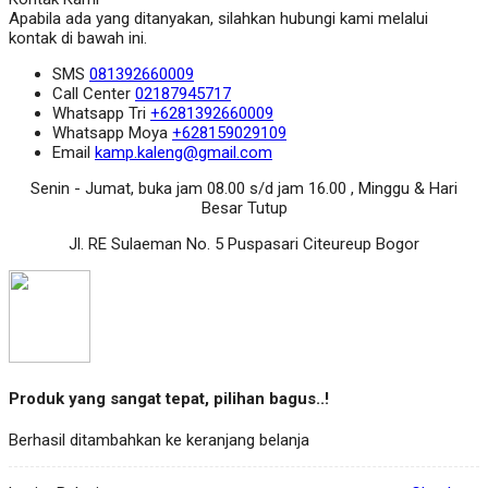
Apabila ada yang ditanyakan, silahkan hubungi kami melalui
kontak di bawah ini.
SMS
081392660009
Call Center
02187945717
Whatsapp
Tri
+6281392660009
Whatsapp
Moya
+628159029109
Email
kamp.kaleng@gmail.com
Senin - Jumat, buka jam 08.00 s/d jam 16.00 , Minggu & Hari
Besar Tutup
Jl. RE Sulaeman No. 5 Puspasari Citeureup Bogor
Produk yang sangat tepat, pilihan bagus..!
Berhasil ditambahkan ke keranjang belanja