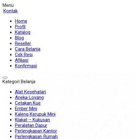
Menu
Kontak
Home
Profil
Katalog
Blog
Reseller
Cara Belanja
Cek Resi
Afiliasi
Konfirmasi
Kategori Belanja
Alat Kesehatan
Aneka Loyang
Cetakan Kue
Ember Mini
Kaleng Kerupuk Mini
Klakat – Kukusan
Peralatan Dapur
Perlengkapan Kantor
Perlengkapan Rumah