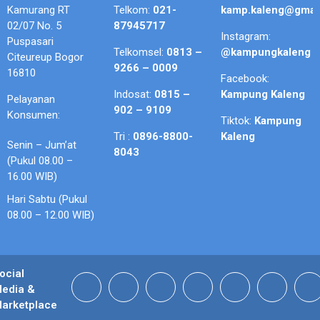
Kamurang RT
Telkom:
021-
kamp.kaleng@gmai
02/07 No. 5
87945717
Instagram:
Puspasari
Telkomsel:
0813 –
@kampungkaleng
Citeureup Bogor
9266 – 0009
16810
Facebook:
Indosat:
0815 –
Kampung Kaleng
Pelayanan
902 – 9109
Konsumen:
Tiktok:
Kampung
Tri :
0896-8800-
Kaleng
Senin – Jum’at
8043
(Pukul 08.00 –
16.00 WIB)
Hari Sabtu (Pukul
08.00 – 12.00 WIB)
ocial
edia &
arketplace