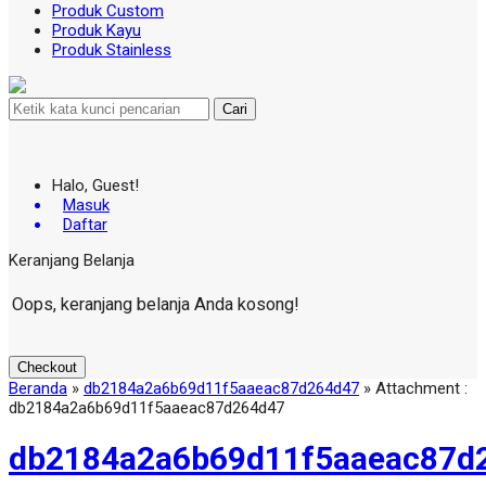
Produk Custom
Produk Kayu
Produk Stainless
Cari
Halo, Guest!
Masuk
Daftar
Keranjang Belanja
Oops, keranjang belanja Anda kosong!
Checkout
Beranda
»
db2184a2a6b69d11f5aaeac87d264d47
» Attachment :
db2184a2a6b69d11f5aaeac87d264d47
db2184a2a6b69d11f5aaeac87d