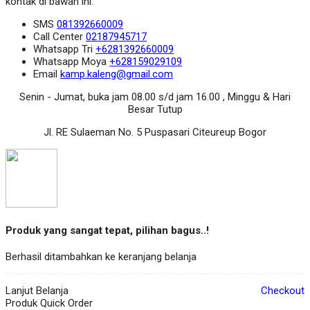
kontak di bawah ini.
SMS
081392660009
Call Center
02187945717
Whatsapp
Tri
+6281392660009
Whatsapp
Moya
+628159029109
Email
kamp.kaleng@gmail.com
Senin - Jumat, buka jam 08.00 s/d jam 16.00 , Minggu & Hari
Besar Tutup
Jl. RE Sulaeman No. 5 Puspasari Citeureup Bogor
Produk yang sangat tepat, pilihan bagus..!
Berhasil ditambahkan ke keranjang belanja
Lanjut Belanja
Checkout
Produk Quick Order