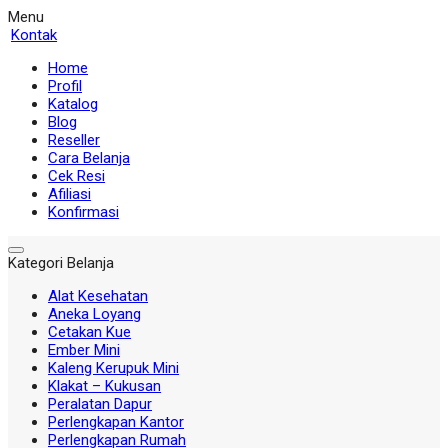
Menu
Kontak
Home
Profil
Katalog
Blog
Reseller
Cara Belanja
Cek Resi
Afiliasi
Konfirmasi
Kategori Belanja
Alat Kesehatan
Aneka Loyang
Cetakan Kue
Ember Mini
Kaleng Kerupuk Mini
Klakat – Kukusan
Peralatan Dapur
Perlengkapan Kantor
Perlengkapan Rumah