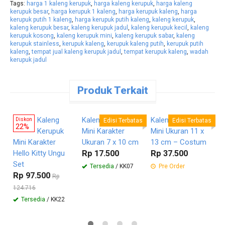
Tags:
harga 1 kaleng kerupuk
,
harga kaleng kerupuk
,
harga kaleng
kerupuk besar
,
harga kerupuk 1 kaleng
,
harga kerupuk kaleng
,
harga
kerupuk putih 1 kaleng
,
harga kerupuk putih kaleng
,
kaleng kerupuk
,
kaleng kerupuk besar
,
kaleng kerupuk jadul
,
kaleng kerupuk kecil
,
kaleng
kerupuk kosong
,
kaleng kerupuk mini
,
kaleng kerupuk sabar
,
kaleng
kerupuk stainless
,
kerupuk kaleng
,
kerupuk kaleng putih
,
kerupuk putih
kaleng
,
tempat jual kaleng kerupuk jadul
,
tempat kerupuk kaleng
,
wadah
kerupuk jadul
Produk Terkait
Pesan
Pesan
Pesan
Langsung
Langsung
Langsung
Kaleng
Kaleng Kerupuk
Kaleng Kerupuk
K
Diskon
Edisi Terbatas
Edisi Terbatas
22%
Kerupuk
Mini Karakter
Mini Ukuran 11 x
M
Mini Karakter
Ukuran 7 x 10 cm
13 cm – Costum
G
Hello Kitty Ungu
Rp 17.500
Rp 37.500
R
Set
Tersedia
/ KK07
Pre Order
Rp 97.500
Rp
124.716
Tersedia
/ KK22