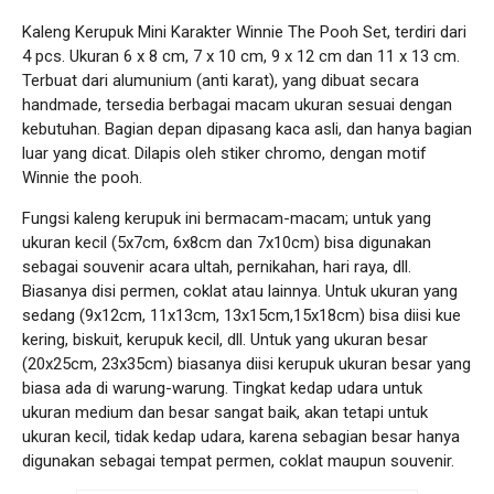
Kaleng Kerupuk Mini Karakter Winnie The Pooh Set, terdiri dari
4 pcs. Ukuran 6 x 8 cm, 7 x 10 cm, 9 x 12 cm dan 11 x 13 cm.
Terbuat dari alumunium (anti karat), yang dibuat secara
handmade, tersedia berbagai macam ukuran sesuai dengan
kebutuhan. Bagian depan dipasang kaca asli, dan hanya bagian
luar yang dicat. Dilapis oleh stiker chromo, dengan motif
Winnie the pooh.
Fungsi kaleng kerupuk ini bermacam-macam; untuk yang
ukuran kecil (5x7cm, 6x8cm dan 7x10cm) bisa digunakan
sebagai souvenir acara ultah, pernikahan, hari raya, dll.
Biasanya disi permen, coklat atau lainnya. Untuk ukuran yang
sedang (9x12cm, 11x13cm, 13x15cm,15x18cm) bisa diisi kue
kering, biskuit, kerupuk kecil, dll. Untuk yang ukuran besar
(20x25cm, 23x35cm) biasanya diisi kerupuk ukuran besar yang
biasa ada di warung-warung. Tingkat kedap udara untuk
ukuran medium dan besar sangat baik, akan tetapi untuk
ukuran kecil, tidak kedap udara, karena sebagian besar hanya
digunakan sebagai tempat permen, coklat maupun souvenir.