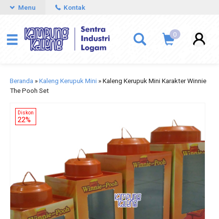
Menu
Kontak
0
Beranda
»
Kaleng Kerupuk Mini
»
Kaleng Kerupuk Mini Karakter Winnie
The Pooh Set
Diskon
22%