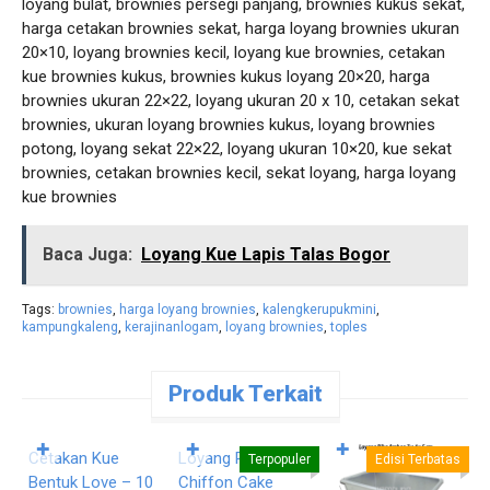
loyang bulat, brownies persegi panjang, brownies kukus sekat,
harga cetakan brownies sekat, harga loyang brownies ukuran
20×10, loyang brownies kecil, loyang kue brownies, cetakan
kue brownies kukus, brownies kukus loyang 20×20, harga
brownies ukuran 22×22, loyang ukuran 20 x 10, cetakan sekat
brownies, ukuran loyang brownies kukus, loyang brownies
potong, loyang sekat 22×22, loyang ukuran 10×20, kue sekat
brownies, cetakan brownies kecil, sekat loyang, harga loyang
kue brownies
Baca Juga:
Loyang Kue Lapis Talas Bogor
Tags:
brownies
,
harga loyang brownies
,
kalengkerupukmini
,
kampungkaleng
,
kerajinanlogam
,
loyang brownies
,
toples
Produk Terkait
Pesan
Pesan
Langsung
Langsung
✚
✚
✚
Cetakan Kue
Loyang Press
L
Terpopuler
Edisi Terbatas
Bentuk Love – 10
Chiffon Cake
S