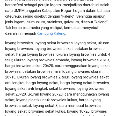
berprofesi sebagai perajin logam, menjadikan daerah ini salah
satu UMKM unggulan Kabupaten Bogor. Logam dalam bahasa
citeureup, sering disebut dengan “kaleng”. Sehingga apapun
jenis logam, alumunium, stainless, galvalum, disebut “kaleng”.
Tak heran bila media yang meliput, kemudian menyebut
daerah ini menjadi
Kampung Kaleng
.
loyang brownies, loyang sekat brownies, loyang sekat, ukuran
loyang brownies, loyang brownies sekat, cetakan brownies
sekat, harga loyang brownies, ukuran loyang brownies untuk 4
telur, ukuran loyang brownies amanda, loyang brownies kukus,
harga brownies sekat 20×20, cara menggunakan loyang sekat
brownies, cetakan brownies mini, loyang brownies ukuran
20×10, ukuran loyang brownies 2 telur, loyang brownies sekat
anti lengket, harga loyang sekat, harga loyang sekat brownies,
loyang sekat anti lengket, sekat brownies, loyang brownies
sekat 20×20, ukuran loyang 20×20, cara menggunakan loyang
sekat, loyang plastik untuk brownies kukus, harga loyang
brownies sekat, loyang sekat 3, cara membuat brownies
loyang sekat, brownies sekat kukus, loyang 10×20, brownies