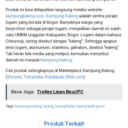
Produk ini bisa didapatkan langsung melalui website
kampungkaleng.com
.
Kampung Kaleng
adalah sentra perajin
logam yang berada di Bogor. Banyaknya warga yang
berprofesi sebagai perajin logam, menjadikan daerah ini salah
satu UMKM unggulan Kabupaten Bogor. Logam dalam bahasa
Citeureup, sering disebut dengan “kaleng”. Sehingga apapun
jenis logam, alumunium, stainless, galvalum, disebut “kaleng”.
Tak heran bila media yang meliput, kemudian menyebut
daerah ini menjadi
Kampung Kaleng
.
Cek produk selengkapnya di Marketplace Kampung Kaleng
(
Shopee
,
Tokopedia
,
Bukalapak
,
Blibli.com
)
Baca Juga:
Trolley Linen Besi/PC
Tags:
kampung kaleng
,
loyang
,
loyang bulat
,
loyang bulat press
Produk Terkait
Pesan
Pesan
Pesan