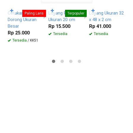
Langsung
Langsung
Langsung
✚
✚
✚
Cetakan Cendol
Loyang Roti John
Loyang Ukuran 32
C
Paling Laris
Terpopuler
Dorong Ukuran
Ukuran 20 cm
x 48 x 2 cm
T
Besar
Rp 15.500
Rp 41.000
S
Rp 25.000
R
Tersedia
Tersedia
Tersedia
/ KK51