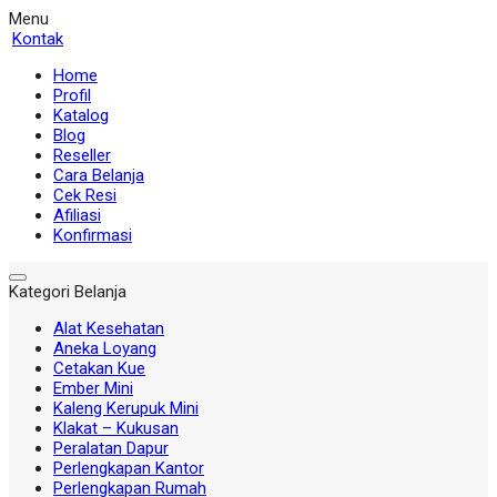
Menu
Kontak
Home
Profil
Katalog
Blog
Reseller
Cara Belanja
Cek Resi
Afiliasi
Konfirmasi
Kategori Belanja
Alat Kesehatan
Aneka Loyang
Cetakan Kue
Ember Mini
Kaleng Kerupuk Mini
Klakat – Kukusan
Peralatan Dapur
Perlengkapan Kantor
Perlengkapan Rumah