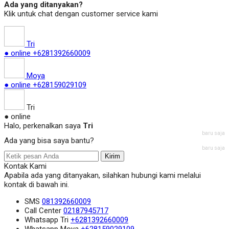
Ada yang ditanyakan?
Klik untuk chat dengan customer service kami
Tri
● online
+6281392660009
Moya
● online
+628159029109
Tri
● online
Halo, perkenalkan saya
Tri
baru saja
Ada yang bisa saya bantu?
baru saja
Kirim
Kontak Kami
Apabila ada yang ditanyakan, silahkan hubungi kami melalui
kontak di bawah ini.
SMS
081392660009
Call Center
02187945717
Whatsapp
Tri
+6281392660009
Whatsapp
Moya
+628159029109