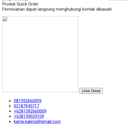
Produk Quick Order
Pemesanan dapat langsung menghubungi kontak dibawah:
Lihat Detail
081392660009
02187945717
+6281392660009
+628159029109
kamp.kaleng@gmail.com