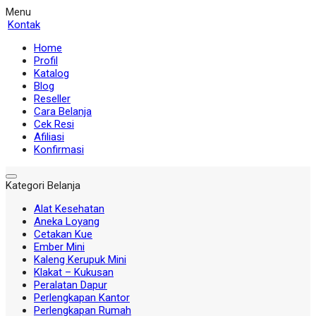
Menu
Kontak
Home
Profil
Katalog
Blog
Reseller
Cara Belanja
Cek Resi
Afiliasi
Konfirmasi
Kategori Belanja
Alat Kesehatan
Aneka Loyang
Cetakan Kue
Ember Mini
Kaleng Kerupuk Mini
Klakat – Kukusan
Peralatan Dapur
Perlengkapan Kantor
Perlengkapan Rumah