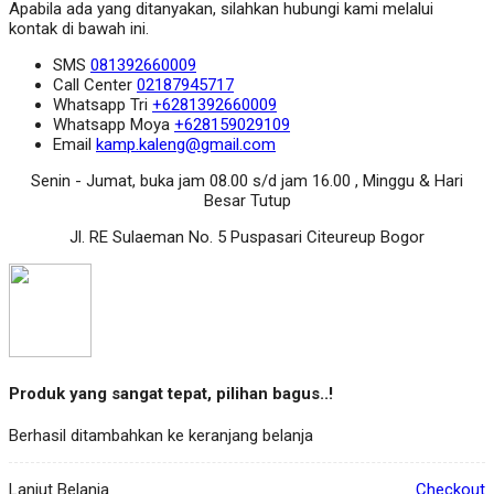
Apabila ada yang ditanyakan, silahkan hubungi kami melalui
kontak di bawah ini.
SMS
081392660009
Call Center
02187945717
Whatsapp
Tri
+6281392660009
Whatsapp
Moya
+628159029109
Email
kamp.kaleng@gmail.com
Senin - Jumat, buka jam 08.00 s/d jam 16.00 , Minggu & Hari
Besar Tutup
Jl. RE Sulaeman No. 5 Puspasari Citeureup Bogor
Produk yang sangat tepat, pilihan bagus..!
Berhasil ditambahkan ke keranjang belanja
Lanjut Belanja
Checkout