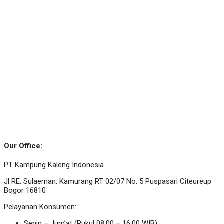
Our Office:
PT Kampung Kaleng Indonesia
Jl RE. Sulaeman. Kamurang RT 02/07 No. 5 Puspasari Citeureup
Bogor 16810
Pelayanan Konsumen:
Senin – Jum’at (Pukul 08.00 – 16.00 WIB)