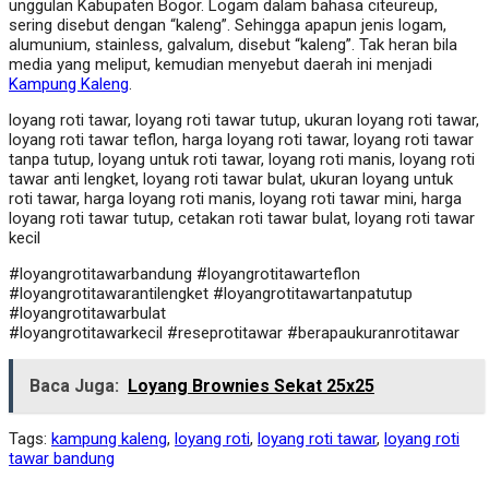
unggulan Kabupaten Bogor. Logam dalam bahasa citeureup,
sering disebut dengan “kaleng”. Sehingga apapun jenis logam,
alumunium, stainless, galvalum, disebut “kaleng”. Tak heran bila
media yang meliput, kemudian menyebut daerah ini menjadi
Kampung Kaleng
.
loyang roti tawar, loyang roti tawar tutup, ukuran loyang roti tawar,
loyang roti tawar teflon, harga loyang roti tawar, loyang roti tawar
tanpa tutup, loyang untuk roti tawar, loyang roti manis, loyang roti
tawar anti lengket, loyang roti tawar bulat, ukuran loyang untuk
roti tawar, harga loyang roti manis, loyang roti tawar mini, harga
loyang roti tawar tutup, cetakan roti tawar bulat, loyang roti tawar
kecil
#loyangrotitawarbandung #loyangrotitawarteflon
#loyangrotitawarantilengket #loyangrotitawartanpatutup
#loyangrotitawarbulat
#loyangrotitawarkecil #reseprotitawar #berapaukuranrotitawar
Baca Juga:
Loyang Brownies Sekat 25x25
Tags:
kampung kaleng
,
loyang roti
,
loyang roti tawar
,
loyang roti
tawar bandung