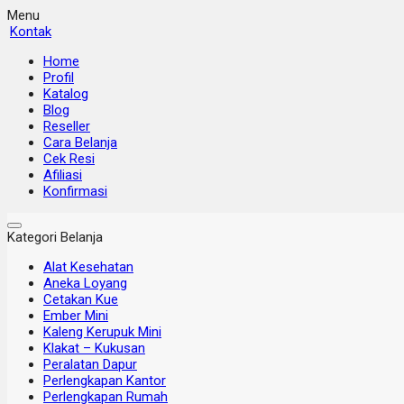
Menu
Kontak
Home
Profil
Katalog
Blog
Reseller
Cara Belanja
Cek Resi
Afiliasi
Konfirmasi
Kategori Belanja
Alat Kesehatan
Aneka Loyang
Cetakan Kue
Ember Mini
Kaleng Kerupuk Mini
Klakat – Kukusan
Peralatan Dapur
Perlengkapan Kantor
Perlengkapan Rumah