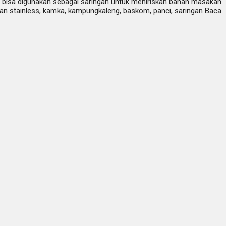
bisa digunakan sebagai saringan untuk meniriskan bahan masakan
an stainless, kamka, kampungkaleng, baskom, panci, saringan Baca