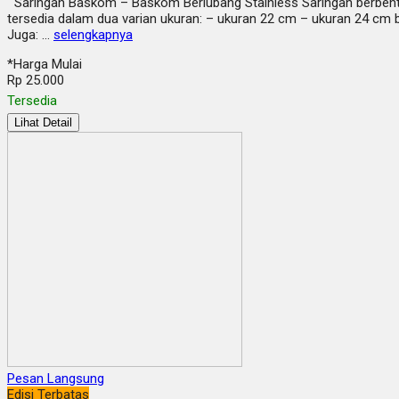
Saringan Baskom – Baskom Berlubang Stainless Saringan berbent
tersedia dalam dua varian ukuran: – ukuran 22 cm – ukuran 24 cm
Juga: …
selengkapnya
*Harga Mulai
Rp 25.000
Tersedia
Lihat Detail
Pesan Langsung
Edisi Terbatas