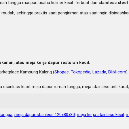
ah tangga maupun usaha kuliner kecil. Terbuat dari
stainless steel 
mudah, sehingga praktis saat pengiriman atau saat ingin dipindahka
kanan, atau meja kerja dapur restoran kecil.
rketplace Kampung Kaleng (
Shopee
,
Tokopedia
,
Lazada
,
Blibli.com
)
 stainless kecil, meja dapur rumah tangga, meja stainless anti kara
tangga
,
meja dapur stainless 120x80x80
,
meja kerja stainless kecil
,
m