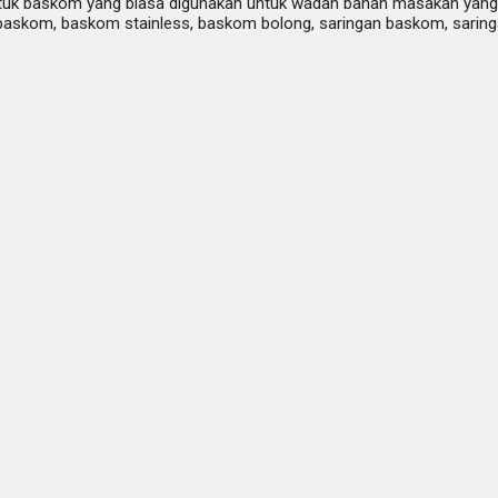
uk baskom yang biasa digunakan untuk wadah bahan masakan yang 
 baskom, baskom stainless, baskom bolong, saringan baskom, saring