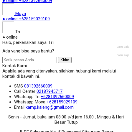
● online
+6281392660009
Moya
● online
+628159029109
Tri
● online
Halo, perkenalkan saya
Tri
baru saja
Ada yang bisa saya bantu?
baru saja
Kirim
Kontak Kami
Apabila ada yang ditanyakan, silahkan hubungi kami melalui
kontak di bawah ini.
SMS
081392660009
Call Center
02187945717
Whatsapp
Tri
+6281392660009
Whatsapp
Moya
+628159029109
Email
kamp.kaleng@gmail.com
Senin - Jumat, buka jam 08.00 s/d jam 16.00 , Minggu & Hari
Besar Tutup
Jl. RE Sulaeman No. 5 Puspasari Citeureup Bogor