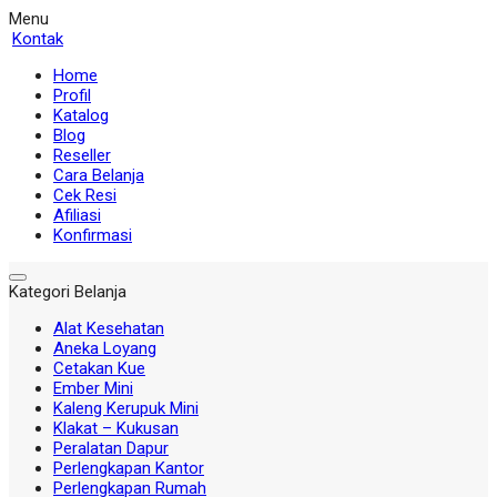
Menu
Kontak
Home
Profil
Katalog
Blog
Reseller
Cara Belanja
Cek Resi
Afiliasi
Konfirmasi
Kategori Belanja
Alat Kesehatan
Aneka Loyang
Cetakan Kue
Ember Mini
Kaleng Kerupuk Mini
Klakat – Kukusan
Peralatan Dapur
Perlengkapan Kantor
Perlengkapan Rumah