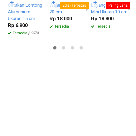
✚
✚
✚
Cetakan Lontong
Wajan Mini Ukuran
Loyang Chiffon
M
Edisi Terbatas
Paling Laris
Alumunium
20 cm
Mini Ukuran 10 cm
U
Ukuran 15 cm
Rp 18.000
Rp 18.800
R
Rp 6.900
Tersedia
Tersedia
Tersedia
/ KK73