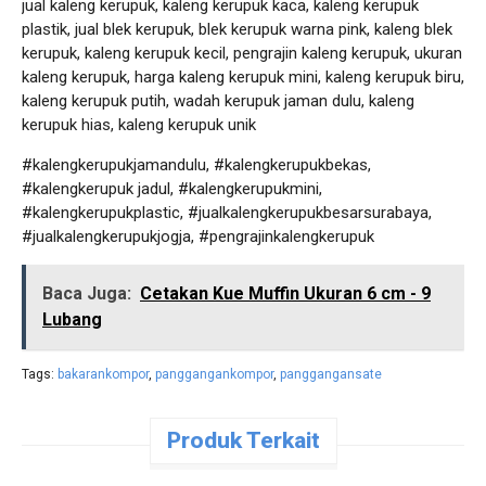
jual kaleng kerupuk, kaleng kerupuk kaca, kaleng kerupuk
plastik, jual blek kerupuk, blek kerupuk warna pink, kaleng blek
kerupuk, kaleng kerupuk kecil, pengrajin kaleng kerupuk, ukuran
kaleng kerupuk, harga kaleng kerupuk mini, kaleng kerupuk biru,
kaleng kerupuk putih, wadah kerupuk jaman dulu, kaleng
kerupuk hias, kaleng kerupuk unik
#kalengkerupukjamandulu, #kalengkerupukbekas,
#kalengkerupuk jadul, #kalengkerupukmini,
#kalengkerupukplastic, #jualkalengkerupukbesarsurabaya,
#jualkalengkerupukjogja, #pengrajinkalengkerupuk
Baca Juga:
Cetakan Kue Muffin Ukuran 6 cm - 9
Lubang
Tags:
bakarankompor
,
panggangankompor
,
panggangansate
Produk Terkait
Pesan
Pesan
Pesan
Langsung
Langsung
Langsung