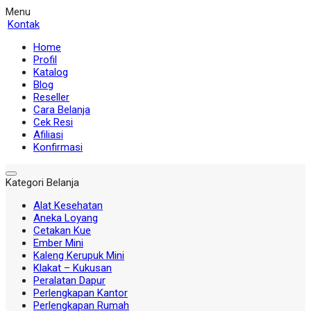
Menu
Kontak
Home
Profil
Katalog
Blog
Reseller
Cara Belanja
Cek Resi
Afiliasi
Konfirmasi
Kategori Belanja
Alat Kesehatan
Aneka Loyang
Cetakan Kue
Ember Mini
Kaleng Kerupuk Mini
Klakat – Kukusan
Peralatan Dapur
Perlengkapan Kantor
Perlengkapan Rumah