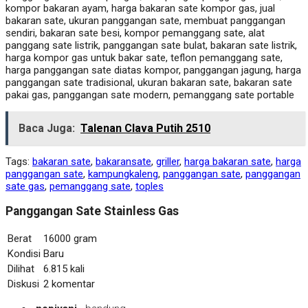
kompor bakaran ayam, harga bakaran sate kompor gas, jual
bakaran sate, ukuran panggangan sate, membuat panggangan
sendiri, bakaran sate besi, kompor pemanggang sate, alat
panggang sate listrik, panggangan sate bulat, bakaran sate listrik,
harga kompor gas untuk bakar sate, teflon pemanggang sate,
harga panggangan sate diatas kompor, panggangan jagung, harga
panggangan sate tradisional, ukuran bakaran sate, bakaran sate
pakai gas, panggangan sate modern, pemanggang sate portable
Baca Juga:
Talenan Clava Putih 2510
Tags:
bakaran sate
,
bakaransate
,
griller
,
harga bakaran sate
,
harga
panggangan sate
,
kampungkaleng
,
panggangan sate
,
panggangan
sate gas
,
pemanggang sate
,
toples
Panggangan Sate Stainless Gas
Berat
16000 gram
Kondisi
Baru
Dilihat
6.815 kali
Diskusi
2 komentar