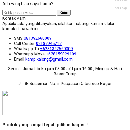
Ada yang bisa saya bantu?
baru saja
Kirim
Kontak Kami
Apabila ada yang ditanyakan, silahkan hubungi kami melalui
kontak di bawah ini.
SMS
081392660009
Call Center
02187945717
Whatsapp
Tri
+6281392660009
Whatsapp
Moya
+628159029109
Email
kamp.kaleng@gmail.com
Senin - Jumat, buka jam 08.00 s/d jam 16.00 , Minggu & Hari
Besar Tutup
Jl. RE Sulaeman No. 5 Puspasari Citeureup Bogor
Produk yang sangat tepat, pilihan bagus..!