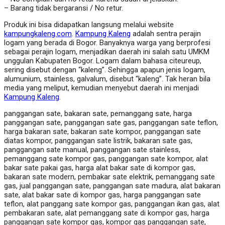
– Barang tidak bergaransi / No retur.
Produk ini bisa didapatkan langsung melalui website
kampungkaleng.com
.
Kampung Kaleng
adalah sentra perajin
logam yang berada di Bogor. Banyaknya warga yang berprofesi
sebagai perajin logam, menjadikan daerah ini salah satu UMKM
unggulan Kabupaten Bogor. Logam dalam bahasa citeureup,
sering disebut dengan “kaleng”. Sehingga apapun jenis logam,
alumunium, stainless, galvalum, disebut “kaleng”. Tak heran bila
media yang meliput, kemudian menyebut daerah ini menjadi
Kampung Kaleng
.
panggangan sate, bakaran sate, pemanggang sate, harga
panggangan sate, panggangan sate gas, panggangan sate teflon,
harga bakaran sate, bakaran sate kompor, panggangan sate
diatas kompor, panggangan sate listrik, bakaran sate gas,
panggangan sate manual, panggangan sate stainless,
pemanggang sate kompor gas, panggangan sate kompor, alat
bakar sate pakai gas, harga alat bakar sate di kompor gas,
bakaran sate modern, pembakar sate elektrik, pemanggang sate
gas, jual panggangan sate, panggangan sate madura, alat bakaran
sate, alat bakar sate di kompor gas, harga panggangan sate
teflon, alat panggang sate kompor gas, panggangan ikan gas, alat
pembakaran sate, alat pemanggang sate di kompor gas, harga
panggangan sate kompor gas, kompor gas panggangan sate,