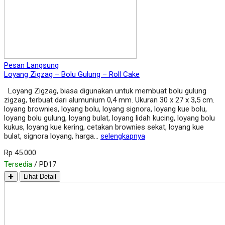
Pesan Langsung
Loyang Zigzag – Bolu Gulung – Roll Cake
Loyang Zigzag, biasa digunakan untuk membuat bolu gulung
zigzag, terbuat dari alumunium 0,4 mm. Ukuran 30 x 27 x 3,5 cm.
loyang brownies, loyang bolu, loyang signora, loyang kue bolu,
loyang bolu gulung, loyang bulat, loyang lidah kucing, loyang bolu
kukus, loyang kue kering, cetakan brownies sekat, loyang kue
bulat, signora loyang, harga…
selengkapnya
Rp 45.000
Tersedia
/ PD17
✚
Lihat Detail