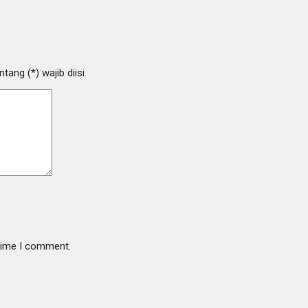
ang (*) wajib diisi.
 time I comment.