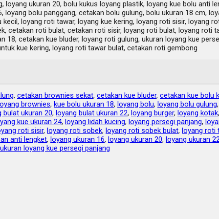
 loyang ukuran 20, bolu kukus loyang plastik, loyang kue bolu anti le
6, loyang bolu panggang, cetakan bolu gulung, bolu ukuran 18 cm, loy
cil, loyang roti tawar, loyang kue kering, loyang roti sisir, loyang rot
k, cetakan roti bulat, cetakan roti sisir, loyang roti bulat, loyang roti 
an 18, cetakan kue bluder, loyang roti gulung, ukuran loyang kue pers
untuk kue kering, loyang roti tawar bulat, cetakan roti gembong
ulung
,
cetakan brownies sekat
,
cetakan kue bluder
,
cetakan kue bolu k
loyang brownies
,
kue bolu ukuran 18
,
loyang bolu
,
loyang bolu gulung
g bulat ukuran 20
,
loyang bulat ukuran 22
,
loyang burger
,
loyang kotak
oyang kue ukuran 24
,
loyang lidah kucing
,
loyang persegi panjang
,
loya
oyang roti sisir
,
loyang roti sobek
,
loyang roti sobek bulat
,
loyang roti
ban anti lengket
,
loyang ukuran 16
,
loyang ukuran 20
,
loyang ukuran 2
ukuran loyang kue persegi panjang