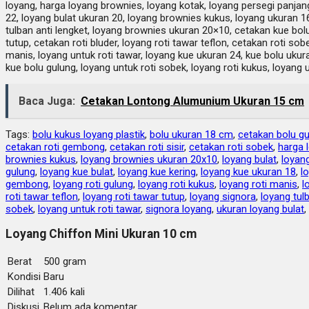
loyang, harga loyang brownies, loyang kotak, loyang persegi panjang,
22, loyang bulat ukuran 20, loyang brownies kukus, loyang ukuran 1
tulban anti lengket, loyang brownies ukuran 20×10, cetakan kue bolu ke
tutup, cetakan roti bluder, loyang roti tawar teflon, cetakan roti sobe
manis, loyang untuk roti tawar, loyang kue ukuran 24, kue bolu ukur
kue bolu gulung, loyang untuk roti sobek, loyang roti kukus, loyang 
Baca Juga:
Cetakan Lontong Alumunium Ukuran 15 cm
Tags:
bolu kukus loyang plastik
,
bolu ukuran 18 cm
,
cetakan bolu g
cetakan roti gembong
,
cetakan roti sisir
,
cetakan roti sobek
,
harga 
brownies kukus
,
loyang brownies ukuran 20x10
,
loyang bulat
,
loyan
gulung
,
loyang kue bulat
,
loyang kue kering
,
loyang kue ukuran 18
,
l
gembong
,
loyang roti gulung
,
loyang roti kukus
,
loyang roti manis
,
l
roti tawar teflon
,
loyang roti tawar tutup
,
loyang signora
,
loyang tul
sobek
,
loyang untuk roti tawar
,
signora loyang
,
ukuran loyang bulat
,
Loyang Chiffon Mini Ukuran 10 cm
Berat
500 gram
Kondisi
Baru
Dilihat
1.406 kali
Diskusi
Belum ada komentar