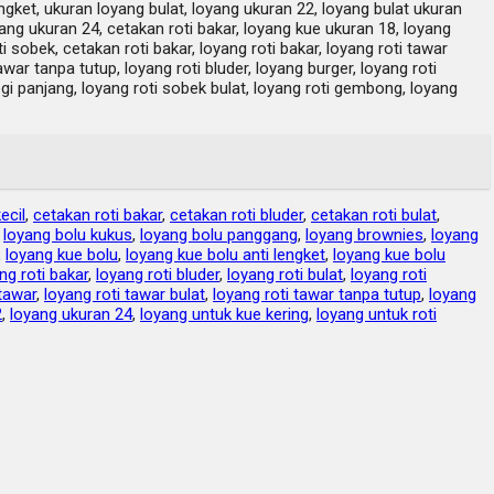
ngket, ukuran loyang bulat, loyang ukuran 22, loyang bulat ukuran
ang ukuran 24, cetakan roti bakar, loyang kue ukuran 18, loyang
i sobek, cetakan roti bakar, loyang roti bakar, loyang roti tawar
tawar tanpa tutup, loyang roti bluder, loyang burger, loyang roti
egi panjang, loyang roti sobek bulat, loyang roti gembong, loyang
ecil
,
cetakan roti bakar
,
cetakan roti bluder
,
cetakan roti bulat
,
,
loyang bolu kukus
,
loyang bolu panggang
,
loyang brownies
,
loyang
,
loyang kue bolu
,
loyang kue bolu anti lengket
,
loyang kue bolu
ng roti bakar
,
loyang roti bluder
,
loyang roti bulat
,
loyang roti
 tawar
,
loyang roti tawar bulat
,
loyang roti tawar tanpa tutup
,
loyang
2
,
loyang ukuran 24
,
loyang untuk kue kering
,
loyang untuk roti