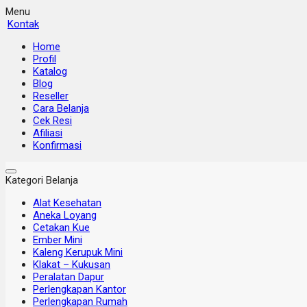
Menu
Kontak
Home
Profil
Katalog
Blog
Reseller
Cara Belanja
Cek Resi
Afiliasi
Konfirmasi
Kategori Belanja
Alat Kesehatan
Aneka Loyang
Cetakan Kue
Ember Mini
Kaleng Kerupuk Mini
Klakat – Kukusan
Peralatan Dapur
Perlengkapan Kantor
Perlengkapan Rumah