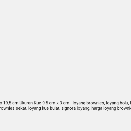
x 19,5 cm Ukuran Kue 9,5 cm x 3 cm loyang brownies, loyang bolu, loy
brownies sekat, loyang kue bulat, signora loyang, harga loyang brown