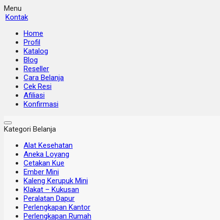
Menu
Kontak
Home
Profil
Katalog
Blog
Reseller
Cara Belanja
Cek Resi
Afiliasi
Konfirmasi
Kategori Belanja
Alat Kesehatan
Aneka Loyang
Cetakan Kue
Ember Mini
Kaleng Kerupuk Mini
Klakat – Kukusan
Peralatan Dapur
Perlengkapan Kantor
Perlengkapan Rumah