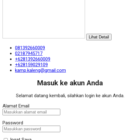
Lihat Detail
081392660009
02187945717
+6281392660009
+628159029109
kamp.kaleng@gmail.com
Masuk ke akun Anda
Selamat datang kembali, silahkan login ke akun Anda.
Alamat Email
Password
Ingat Saya