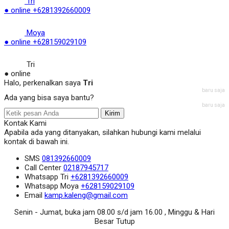
Tri
● online
+6281392660009
Moya
● online
+628159029109
Tri
● online
Halo, perkenalkan saya
Tri
baru saja
Ada yang bisa saya bantu?
baru saja
Kirim
Kontak Kami
Apabila ada yang ditanyakan, silahkan hubungi kami melalui
kontak di bawah ini.
SMS
081392660009
Call Center
02187945717
Whatsapp
Tri
+6281392660009
Whatsapp
Moya
+628159029109
Email
kamp.kaleng@gmail.com
Senin - Jumat, buka jam 08.00 s/d jam 16.00 , Minggu & Hari
Besar Tutup