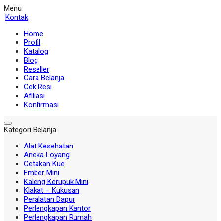
Menu
Kontak
Home
Profil
Katalog
Blog
Reseller
Cara Belanja
Cek Resi
Afiliasi
Konfirmasi
Kategori Belanja
Alat Kesehatan
Aneka Loyang
Cetakan Kue
Ember Mini
Kaleng Kerupuk Mini
Klakat – Kukusan
Peralatan Dapur
Perlengkapan Kantor
Perlengkapan Rumah