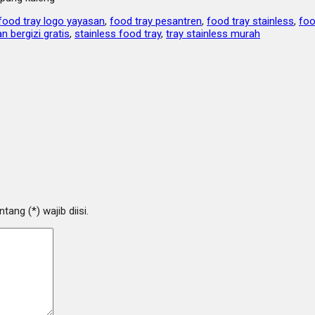
food tray logo yayasan
,
food tray pesantren
,
food tray stainless
,
foo
 bergizi gratis
,
stainless food tray
,
tray stainless murah
ang (*) wajib diisi.