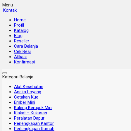
Menu
Kontak
Home
Profil
Katalog
Blog
Reseller
Cara Belanja
Cek Resi
Afiliasi
Konfirmasi
Kategori Belanja
Alat Kesehatan
Aneka Loyang
Cetakan Kue
Ember Mini
Kaleng Kerupuk Mini
Klakat – Kukusan
Peralatan Dapur
Perlengkapan Kantor
Perlengkapan Rumah