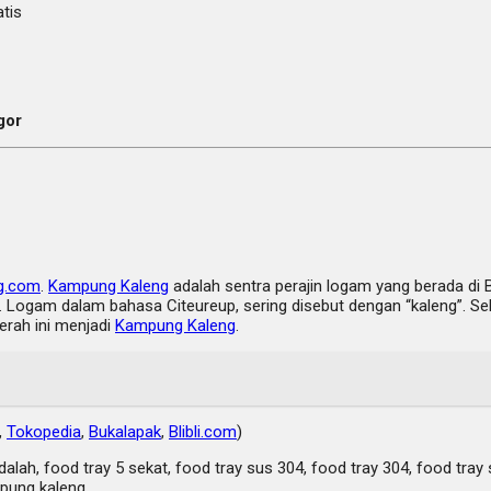
tis
gor
g.com
.
Kampung Kaleng
adalah sentra perajin logam yang berada di 
Logam dalam bahasa Citeureup, sering disebut dengan “kaleng”. Sehi
erah ini menjadi
Kampung Kaleng
.
,
Tokopedia
,
Bukalapak
,
Blibli.com
)
 adalah, food tray 5 sekat, food tray sus 304, food tray 304, food tra
mpung kaleng