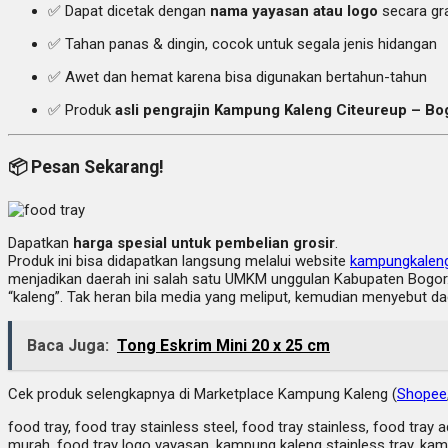
✅ Dapat dicetak dengan
nama yayasan atau logo
secara gra
✅ Tahan panas & dingin, cocok untuk segala jenis hidangan
✅ Awet dan hemat karena bisa digunakan bertahun-tahun
✅ Produk
asli pengrajin Kampung Kaleng Citeureup – Bo
📦
Pesan Sekarang!
Dapatkan
harga spesial untuk pembelian grosir
.
Produk ini bisa didapatkan langsung melalui website
kampungkalen
menjadikan daerah ini salah satu UMKM unggulan Kabupaten Bogor. 
“kaleng”. Tak heran bila media yang meliput, kemudian menyebut da
Baca Juga:
Tong Eskrim Mini 20 x 25 cm
Cek produk selengkapnya di Marketplace Kampung Kaleng (
Shopee
food tray, food tray stainless steel, food tray stainless, food tray
murah, food tray logo yayasan, kampung kaleng stainless tray, ka