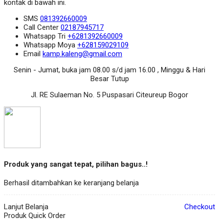
kontak di bawah ini.
SMS
081392660009
Call Center
02187945717
Whatsapp
Tri
+6281392660009
Whatsapp
Moya
+628159029109
Email
kamp.kaleng@gmail.com
Senin - Jumat, buka jam 08.00 s/d jam 16.00 , Minggu & Hari
Besar Tutup
Jl. RE Sulaeman No. 5 Puspasari Citeureup Bogor
Produk yang sangat tepat, pilihan bagus..!
Berhasil ditambahkan ke keranjang belanja
Lanjut Belanja
Checkout
Produk Quick Order