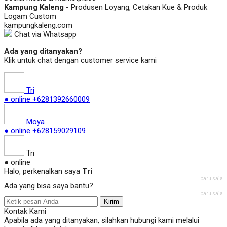
Kampung Kaleng
- Produsen Loyang, Cetakan Kue & Produk
Logam Custom
kampungkaleng.com
Chat via Whatsapp
Ada yang ditanyakan?
Klik untuk chat dengan customer service kami
Tri
● online
+6281392660009
Moya
● online
+628159029109
Tri
● online
Halo, perkenalkan saya
Tri
baru saja
Ada yang bisa saya bantu?
baru saja
Kirim
Kontak Kami
Apabila ada yang ditanyakan, silahkan hubungi kami melalui