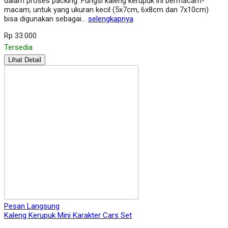
dalam proses packing. Fungsi kaleng kerupuk ini bermacam-
macam; untuk yang ukuran kecil (5x7cm, 6x8cm dan 7x10cm)
bisa digunakan sebagai…
selengkapnya
Rp 33.000
Tersedia
Lihat Detail
Pesan Langsung
Kaleng Kerupuk Mini Karakter Cars Set