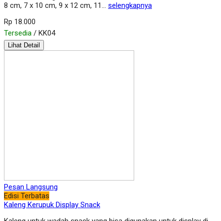
8 cm, 7 x 10 cm, 9 x 12 cm, 11…
selengkapnya
Rp 18.000
Tersedia
/ KK04
Lihat Detail
Pesan Langsung
Edisi Terbatas
Kaleng Kerupuk Display Snack
Kaleng untuk wadah snack yang bisa digunakan untuk display di