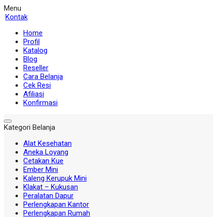
Menu
Kontak
Home
Profil
Katalog
Blog
Reseller
Cara Belanja
Cek Resi
Afiliasi
Konfirmasi
Kategori Belanja
Alat Kesehatan
Aneka Loyang
Cetakan Kue
Ember Mini
Kaleng Kerupuk Mini
Klakat – Kukusan
Peralatan Dapur
Perlengkapan Kantor
Perlengkapan Rumah