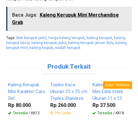
Baca Juga:
Kaleng Kerupuk Mini Merchandise
Grab
Tags:
blek kerupuk jadul
,
harga kaleng kerupuk
,
kaleng kerupuk
,
kaleng
kerupuk besar
,
kaleng kerupuk jadul
,
kaleng kerupuk jaman dulu
,
kaleng
kerupuk mini
,
kaleng krupuk
,
wadah kerupuk
Produk Terkait
Pesan
Pesan
Pesan
Langsung
Langsung
Langsung
Kaleng Kerupuk
Toples Kaca
Kaleng Kerupuk
D
Edisi Terbatas
Mini Karakter Cars
Ukuran 25 x 35 cm
Mini Edisi Imlek
Set
Toples Stainless
Ukuran 11 x 13
M
Rp 80.000
Rp 260.000
Rp 37.500
M
R
Tersedia
/ KK12
Pre Order
Tersedia
/ KK18
3