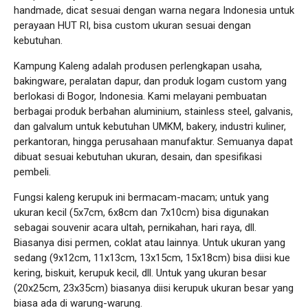
handmade, dicat sesuai dengan warna negara Indonesia untuk
perayaan HUT RI, bisa custom ukuran sesuai dengan
kebutuhan.
Kampung Kaleng adalah produsen perlengkapan usaha,
bakingware, peralatan dapur, dan produk logam custom yang
berlokasi di Bogor, Indonesia. Kami melayani pembuatan
berbagai produk berbahan aluminium, stainless steel, galvanis,
dan galvalum untuk kebutuhan UMKM, bakery, industri kuliner,
perkantoran, hingga perusahaan manufaktur. Semuanya dapat
dibuat sesuai kebutuhan ukuran, desain, dan spesifikasi
pembeli.
Fungsi kaleng kerupuk ini bermacam-macam; untuk yang
ukuran kecil (5x7cm, 6x8cm dan 7x10cm) bisa digunakan
sebagai souvenir acara ultah, pernikahan, hari raya, dll.
Biasanya disi permen, coklat atau lainnya. Untuk ukuran yang
sedang (9x12cm, 11x13cm, 13x15cm, 15x18cm) bisa diisi kue
kering, biskuit, kerupuk kecil, dll. Untuk yang ukuran besar
(20x25cm, 23x35cm) biasanya diisi kerupuk ukuran besar yang
biasa ada di warung-warung.