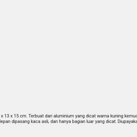
x 13 x 15 cm. Terbuat dari aluminium yang dicat warna kuning kemudi
 depan dipasang kaca asli, dan hanya bagian luar yang dicat. Diupay