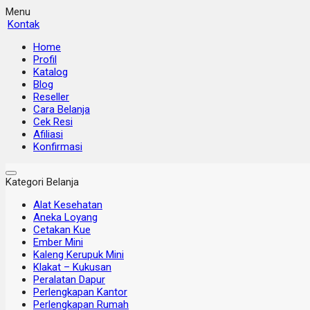
Menu
Kontak
Home
Profil
Katalog
Blog
Reseller
Cara Belanja
Cek Resi
Afiliasi
Konfirmasi
Kategori Belanja
Alat Kesehatan
Aneka Loyang
Cetakan Kue
Ember Mini
Kaleng Kerupuk Mini
Klakat – Kukusan
Peralatan Dapur
Perlengkapan Kantor
Perlengkapan Rumah