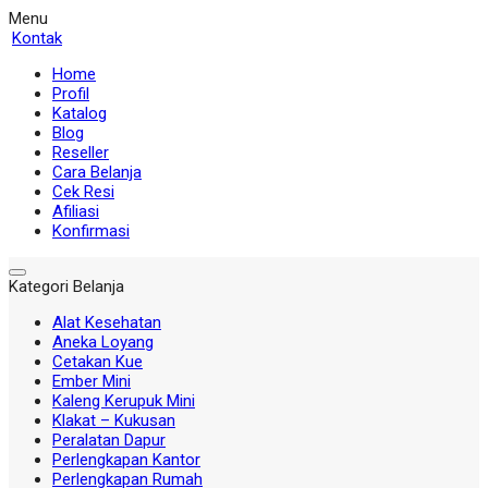
Menu
Kontak
Home
Profil
Katalog
Blog
Reseller
Cara Belanja
Cek Resi
Afiliasi
Konfirmasi
Kategori Belanja
Alat Kesehatan
Aneka Loyang
Cetakan Kue
Ember Mini
Kaleng Kerupuk Mini
Klakat – Kukusan
Peralatan Dapur
Perlengkapan Kantor
Perlengkapan Rumah