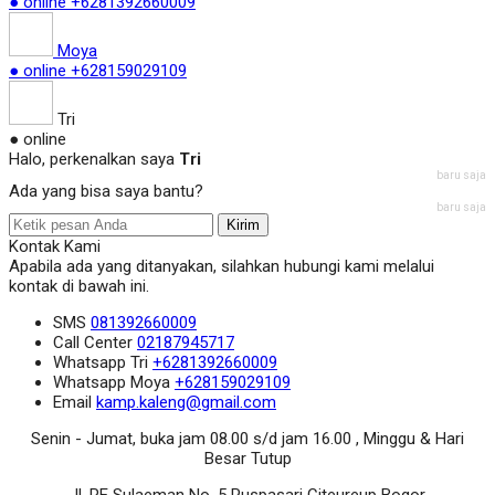
● online
+6281392660009
Moya
● online
+628159029109
Tri
● online
Halo, perkenalkan saya
Tri
baru saja
Ada yang bisa saya bantu?
baru saja
Kirim
Kontak Kami
Apabila ada yang ditanyakan, silahkan hubungi kami melalui
kontak di bawah ini.
SMS
081392660009
Call Center
02187945717
Whatsapp
Tri
+6281392660009
Whatsapp
Moya
+628159029109
Email
kamp.kaleng@gmail.com
Senin - Jumat, buka jam 08.00 s/d jam 16.00 , Minggu & Hari
Besar Tutup
Jl. RE Sulaeman No. 5 Puspasari Citeureup Bogor